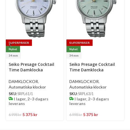
SUPERPRISER
SUPERPRISER
Nyhet
Nyhet
34 mm
34 mm
Select
Select
Se
Seiko Presage Cocktail
Seiko Presage Cocktail
options
options
op
Time Damklocka
Time Damklocka
Automatic 34 Mm –
Automatic 34 Mm –
Ljusblå Urtavla Med
Ljusgrön Urtavla Med
DAMKLOCKOR
,
DAMKLOCKOR
,
Diamanter Och Stållänk
Diamanter Och Stållänk
Automatiska klockor
Automatiska klockor
SKU:
SRPL61J1
SKU:
SRPL63J1
I lager, 2–3 dagars
I lager, 2–3 dagars
leverans
leverans
5 375
kr
5 375
kr
6 998
kr
6 998
kr