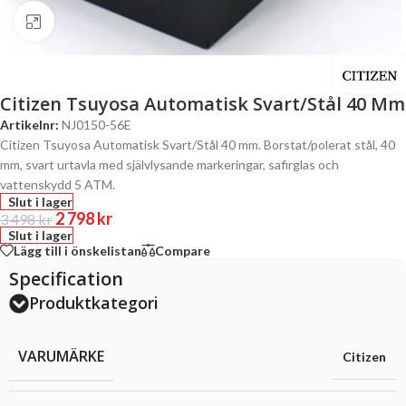
Click to enlarge
Citizen Tsuyosa Automatisk Svart/Stål 40 Mm
Artikelnr:
NJ0150-56E
Citizen Tsuyosa Automatisk Svart/Stål 40 mm. Borstat/polerat stål, 40
mm, svart urtavla med självlysande markeringar, safirglas och
vattenskydd 5 ATM.
Slut i lager
2 798
kr
3 498
kr
Slut i lager
Lägg till i önskelistan
Compare
Specification
Produktkategori
VARUMÄRKE
Citizen