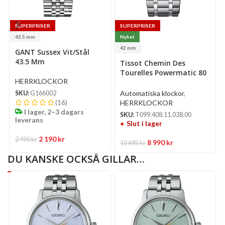
SUPERPRISER
SUPERPRISER
43.5 mm
Nyhet
Select
Se
42 mm
GANT Sussex Vit/Stål
options
op
43.5 Mm
Tissot Chemin Des
Tourelles Powermatic 80
HERRKLOCKOR
COSC Automatic 42 Mm –
Silverfärgad Urtavla Med
Automatiska klockor
,
SKU:
G166002
Armband I Rostfritt Stål
(16)
HERRKLOCKOR
I lager, 2–3 dagars
SKU:
T099.408.11.038.00
leverans
Slut i lager
2 190
kr
2 490
kr
8 990
kr
10 695
kr
DU KANSKE OCKSÅ GILLAR…