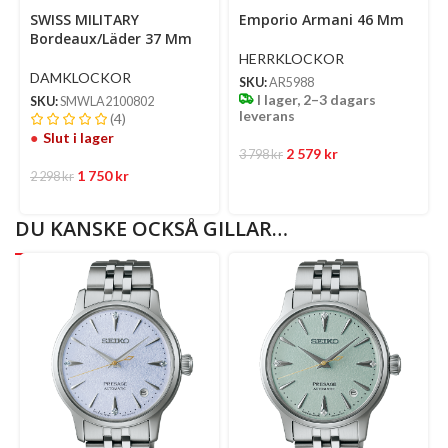
op
Select
SWISS MILITARY
Emporio Armani 46 Mm
options
Bordeaux/Läder 37 Mm
HERRKLOCKOR
DAMKLOCKOR
SKU:
AR5988
I lager, 2–3 dagars
SKU:
SMWLA2100802
leverans
(4)
Slut i lager
2 579
kr
3 798
kr
1 750
kr
2 298
kr
DU KANSKE OCKSÅ GILLAR…