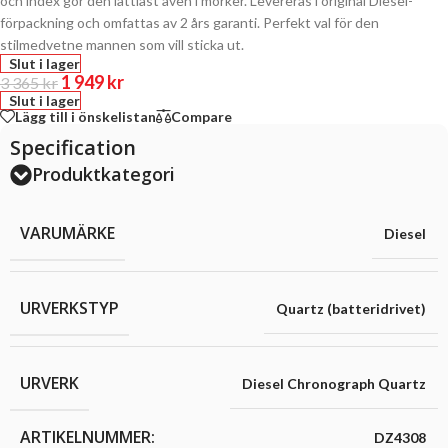
och index gör den lättläst även i mörker. Levereras i original Diesel-
förpackning och omfattas av 2 års garanti. Perfekt val för den
stilmedvetne mannen som vill sticka ut.
Slut i lager
1 949
kr
3 365
kr
Slut i lager
Lägg till i önskelistan
Compare
Specification
Produktkategori
VARUMÄRKE
Diesel
URVERKSTYP
Quartz (batteridrivet)
URVERK
Diesel Chronograph Quartz
ARTIKELNUMMER:
DZ4308