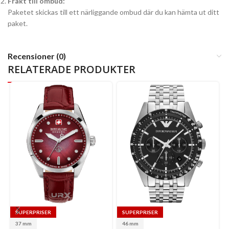
Frakt till ombud:
Paketet skickas till ett närliggande ombud där du kan hämta ut ditt
paket.
Recensioner (0)
RELATERADE PRODUKTER
SUPERPRISER
SUPERPRISER
Se
37 mm
46 mm