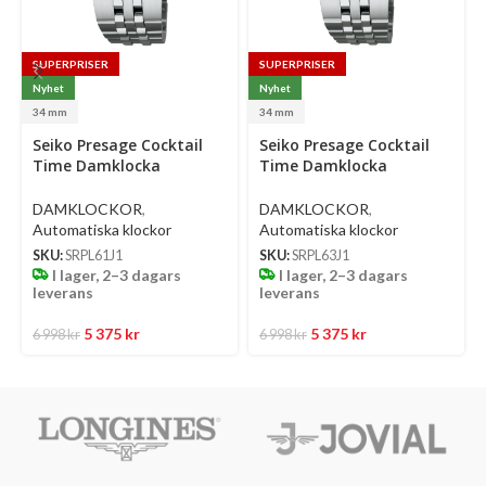
SUPERPRISER
SUPERPRISER
Nyhet
Nyhet
34 mm
34 mm
Select
Select
Se
Seiko Presage Cocktail
Seiko Presage Cocktail
options
options
op
Time Damklocka
Time Damklocka
Automatic 34 Mm –
Automatic 34 Mm –
Ljusblå Urtavla Med
Ljusgrön Urtavla Med
DAMKLOCKOR
,
DAMKLOCKOR
,
Diamanter Och Stållänk
Diamanter Och Stållänk
Automatiska klockor
Automatiska klockor
SKU:
SRPL61J1
SKU:
SRPL63J1
I lager, 2–3 dagars
I lager, 2–3 dagars
leverans
leverans
5 375
kr
5 375
kr
6 998
kr
6 998
kr