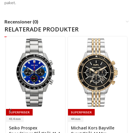
paket.
Recensioner (0)
RELATERADE PRODUKTER
SUPERPRISER
SUPERPRISER
41.4 mm
44 mm
Select
Se
Seiko Prospex
Michael Kors Bayville
options
op