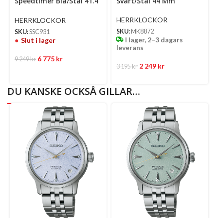
Speedtimer Blå/Stål 41.4
Svart/Stål 44 Mm
Mm
HERRKLOCKOR
HERRKLOCKOR
SKU:
MK8872
SKU:
SSC931
I lager, 2–3 dagars
Slut i lager
leverans
6 775
kr
9 249
kr
2 249
kr
3 195
kr
DU KANSKE OCKSÅ GILLAR…