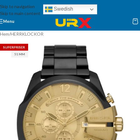
Skip to navigation
Swedish
Skip to main content
Menu
Hem
/
HERRKLOCKOR
SUPERPRISER
51 MM