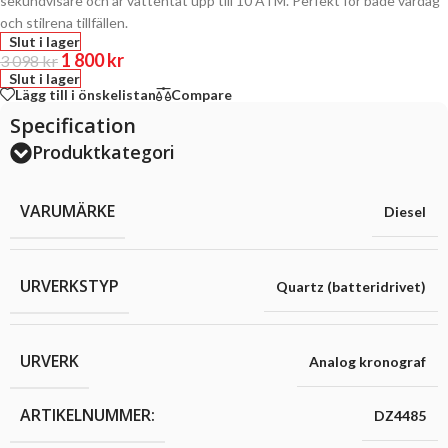
sekundvisare och är vattentät upp till 10 ATM. Perfekt för både vardag
och stilrena tillfällen.
Slut i lager
1 800
kr
3 098
kr
Slut i lager
Lägg till i önskelistan
Compare
Specification
Produktkategori
VARUMÄRKE
Diesel
URVERKSTYP
Quartz (batteridrivet)
URVERK
Analog kronograf
ARTIKELNUMMER:
DZ4485