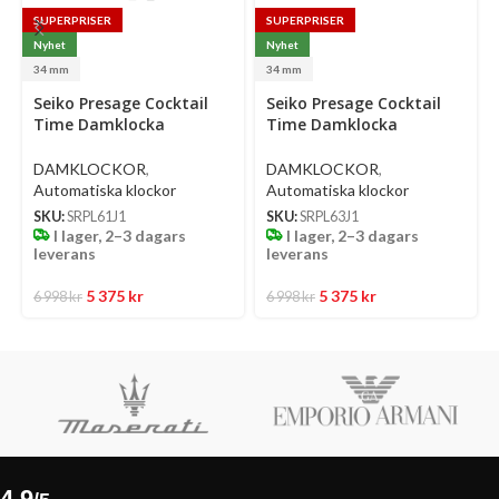
SUPERPRISER
SUPERPRISER
Nyhet
Nyhet
34 mm
34 mm
Select
Select
Se
Seiko Presage Cocktail
Seiko Presage Cocktail
options
options
op
Time Damklocka
Time Damklocka
Automatic 34 Mm –
Automatic 34 Mm –
Ljusblå Urtavla Med
Ljusgrön Urtavla Med
DAMKLOCKOR
,
DAMKLOCKOR
,
Diamanter Och Stållänk
Diamanter Och Stållänk
Automatiska klockor
Automatiska klockor
SKU:
SRPL61J1
SKU:
SRPL63J1
I lager, 2–3 dagars
I lager, 2–3 dagars
leverans
leverans
5 375
kr
5 375
kr
6 998
kr
6 998
kr
4,9