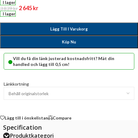
I lager
2 645
kr
3 839
kr
I lager
Lägg Till I Varukorg
Köp Nu
•
Vill du få din länk justerad kostnadsfritt? Mät din
handled och lägg till 0,5 cm!
Länkkortning
Lägg till i önskelistan
Compare
Specification
Produktkategori