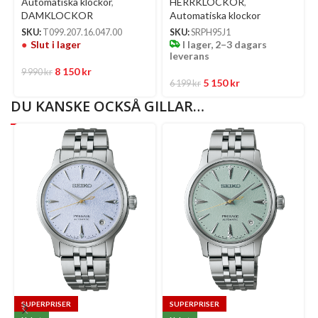
Automatiska klockor
,
HERRKLOCKOR
,
Urtavla Med Blått
DAMKLOCKOR
Automatiska klockor
Läderband
SKU:
T099.207.16.047.00
SKU:
SRPH95J1
Slut i lager
I lager, 2–3 dagars
leverans
8 150
kr
9 990
kr
5 150
kr
6 199
kr
DU KANSKE OCKSÅ GILLAR…
SUPERPRISER
SUPERPRISER