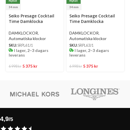
Nyhet
Nyhet
34 mm
34 mm
Select
Select
Se
Seiko Presage Cocktail
Seiko Presage Cocktail
options
options
op
Time Damklocka
Time Damklocka
Automatic 34 Mm –
Automatic 34 Mm –
Ljusblå Urtavla Med
Ljusgrön Urtavla Med
DAMKLOCKOR
,
DAMKLOCKOR
,
Diamanter Och Stållänk
Diamanter Och Stållänk
Automatiska klockor
Automatiska klockor
SKU:
SRPL61J1
SKU:
SRPL63J1
I lager, 2–3 dagars
I lager, 2–3 dagars
leverans
leverans
5 375
kr
5 375
kr
6 998
kr
6 998
kr
4,9
/5