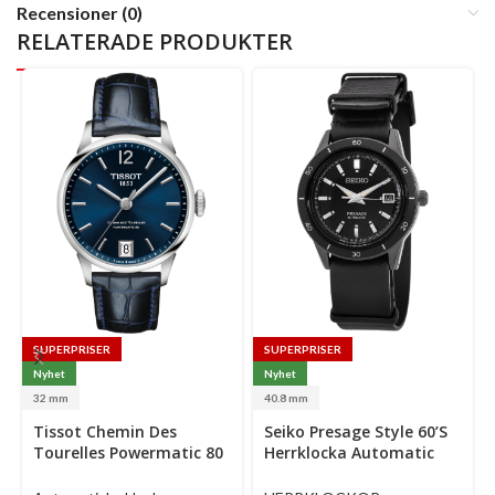
Recensioner (0)
RELATERADE PRODUKTER
SUPERPRISER
SUPERPRISER
Nyhet
Nyhet
32 mm
40.8 mm
Select
Tissot Chemin Des
Seiko Presage Style 60’s
options
Tourelles Powermatic 80
Herrklocka Automatic
Lady Automatisk
40.8 Mm – Svart Urtavla
Damklocka 32 Mm – Blå
Med Svart Läderarmband