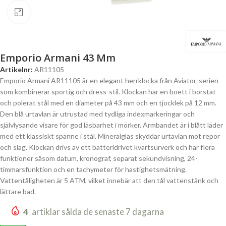
Click to enlarge
Emporio Armani 43 Mm
Artikelnr:
AR11105
Emporio Armani AR11105 är en elegant herrklocka från Aviator-serien
som kombinerar sportig och dress-stil. Klockan har en boett i borstat
och polerat stål med en diameter på 43 mm och en tjocklek på 12 mm.
Den blå urtavlan är utrustad med tydliga indexmarkeringar och
självlysande visare för god läsbarhet i mörker. Armbandet är i blått läder
med ett klassiskt spänne i stål. Mineralglas skyddar urtavlan mot repor
och slag. Klockan drivs av ett batteridrivet kvartsurverk och har flera
funktioner såsom datum, kronograf, separat sekundvisning, 24-
timmarsfunktion och en tachymeter för hastighetsmätning.
Vattentåligheten är 5 ATM, vilket innebär att den tål vattenstänk och
lättare bad.
4
artiklar sålda de senaste 7 dagarna