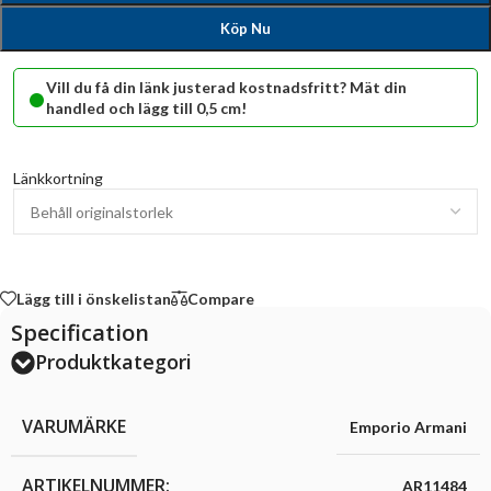
Köp Nu
•
Vill du få din länk justerad kostnadsfritt? Mät din
handled och lägg till 0,5 cm!
Länkkortning
Lägg till i önskelistan
Compare
Specification
Produktkategori
VARUMÄRKE
Emporio Armani
ARTIKELNUMMER:
AR11484