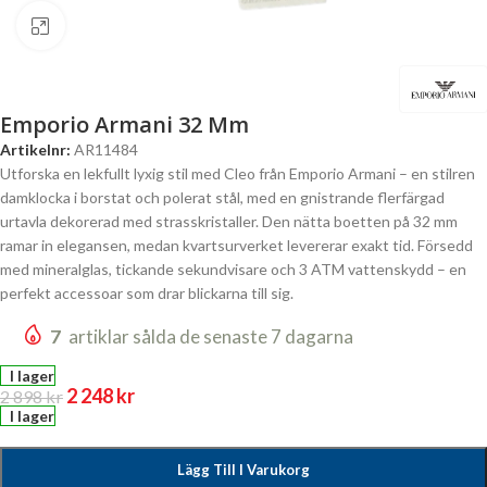
Click to enlarge
Emporio Armani 32 Mm
Artikelnr:
AR11484
Utforska en lekfullt lyxig stil med Cleo från Emporio Armani – en stilren
damklocka i borstat och polerat stål, med en gnistrande flerfärgad
urtavla dekorerad med strasskristaller. Den nätta boetten på 32 mm
ramar in elegansen, medan kvartsurverket levererar exakt tid. Försedd
med mineralglas, tickande sekundvisare och 3 ATM vattenskydd – en
perfekt accessoar som drar blickarna till sig.
7
artiklar sålda de senaste 7 dagarna
I lager
2 248
kr
2 898
kr
I lager
Lägg Till I Varukorg