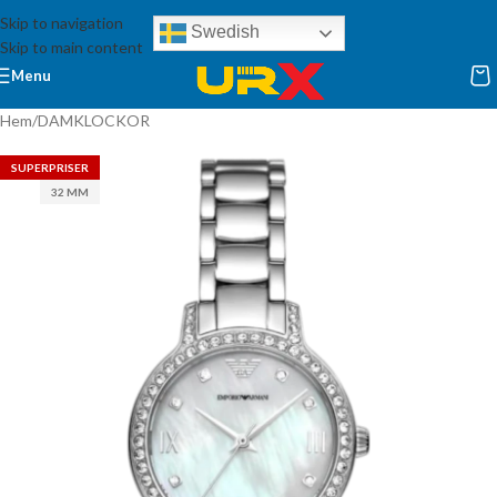
Skip to navigation
Swedish
Skip to main content
Menu
Hem
/
DAMKLOCKOR
SUPERPRISER
32 MM