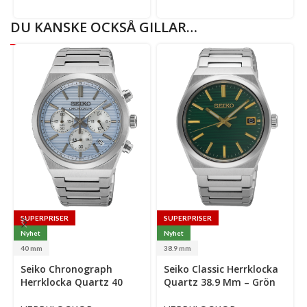
DU KANSKE OCKSÅ GILLAR…
SUPERPRISER
SUPERPRISER
Nyhet
Nyhet
40 mm
38.9 mm
Select
Select
Se
Seiko Chronograph
Seiko Classic Herrklocka
options
options
op
Herrklocka Quartz 40
Quartz 38.9 Mm – Grön
Mm – Ljusblå Mönstrad
Mönstrad Urtavla Med