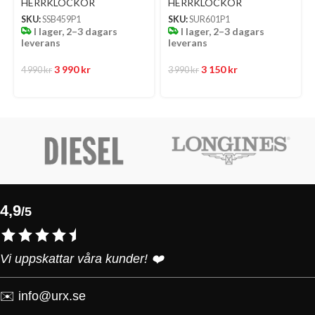
Urtavla Med Stållänk
Stållänk
HERRKLOCKOR
HERRKLOCKOR
SKU:
SSB459P1
SKU:
SUR601P1
I lager, 2–3 dagars
I lager, 2–3 dagars
leverans
leverans
3 990
kr
3 150
kr
4 990
kr
3 990
kr
4,9
/5
Vi uppskattar våra kunder! ❤️
✉️
info@urx.se