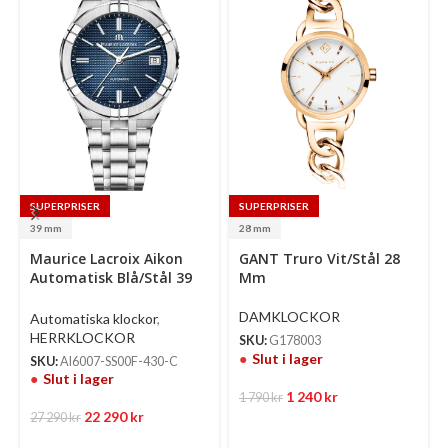
SUPERPRISER
SUPERPRISER
39 mm
28 mm
Se
Maurice Lacroix Aikon
GANT Truro Vit/Stål 28
op
Automatisk Blå/Stål 39
Mm
Mm
DAMKLOCKOR
Automatiska klockor
,
HERRKLOCKOR
SKU:
G178003
Slut i lager
SKU:
AI6007-SS00F-430-C
Slut i lager
1 240
kr
1 790
kr
22 290
kr
27 290
kr