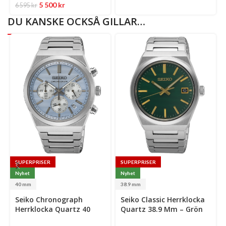
5 500
kr
6 595
kr
DU KANSKE OCKSÅ GILLAR…
SUPERPRISER
SUPERPRISER
Nyhet
Nyhet
40 mm
38.9 mm
Select
Select
Se
Seiko Chronograph
Seiko Classic Herrklocka
options
options
op
Herrklocka Quartz 40
Quartz 38.9 Mm – Grön
Mm – Ljusblå Mönstrad
Mönstrad Urtavla Med