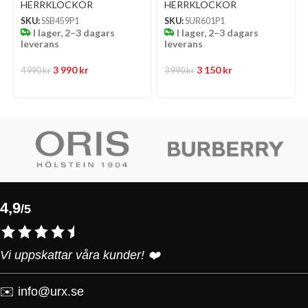
Urtavla Med Stållänk
Stållänk
HERRKLOCKOR
HERRKLOCKOR
SKU:
SSB459P1
SKU:
SUR601P1
I lager, 2–3 dagars
I lager, 2–3 dagars
leverans
leverans
3 990
kr
3 150
kr
4 990
kr
3 990
kr
4,9
/5
Vi uppskattar våra kunder! ❤️
✉️
info@urx.se