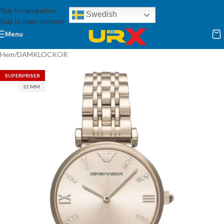
Skip to navigation
Swedish
Skip to main content
Menu
Hem
/
DAMKLOCKOR
SUPERPRISER
32 MM