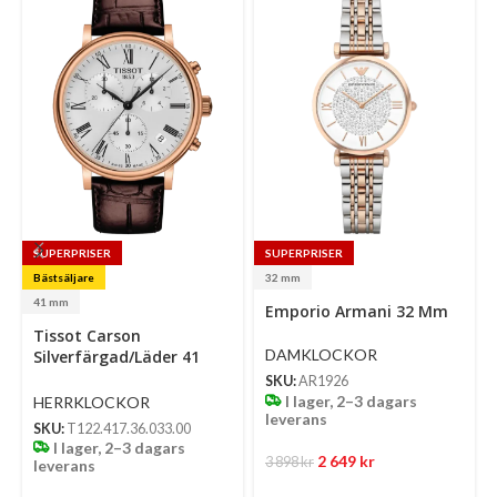
SUPERPRISER
SUPERPRISER
Bästsäljare
32 mm
Select
Se
41 mm
Emporio Armani 32 Mm
options
op
Select
Tissot Carson
options
DAMKLOCKOR
Silverfärgad/Läder 41
Mm
SKU:
AR1926
I lager, 2–3 dagars
HERRKLOCKOR
leverans
SKU:
T122.417.36.033.00
I lager, 2–3 dagars
2 649
kr
3 898
kr
leverans