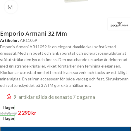
Click to enlarge
Emporio Armani 32 Mm
Artikelnr:
AR11059
Emporio Armani AR11059 är en elegant damklocka i sofistikerad
dressstil. Med sin boett och länk i borstat och polerat roséguldstonat
stål utstrålar den lyx och finess. Den matchande urtavlan är dekorerad
med gnistrande kristaller, vilket förstärker den feminina elegansen.
Klockan är utrustad med ett exakt kvartsurverk och täcks av ett tåligt
mineralglas. En stilren accessoar för både vardag och fest. Skruvkronan
och vattenskyddet på 3 ATM ger extra hållbarhet.
9
artiklar sålda de senaste 7 dagarna
I lager
2 290
kr
3 295
kr
I lager