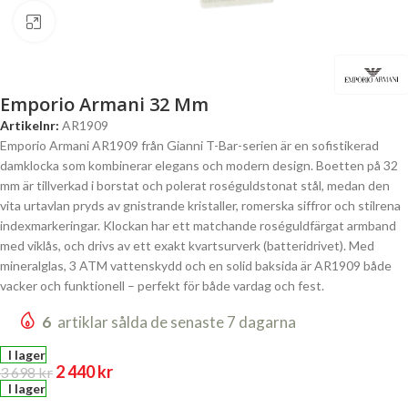
Click to enlarge
Emporio Armani 32 Mm
Artikelnr:
AR1909
Emporio Armani AR1909 från Gianni T-Bar-serien är en sofistikerad
damklocka som kombinerar elegans och modern design. Boetten på 32
mm är tillverkad i borstat och polerat roséguldstonat stål, medan den
vita urtavlan pryds av gnistrande kristaller, romerska siffror och stilrena
indexmarkeringar. Klockan har ett matchande roséguldfärgat armband
med viklås, och drivs av ett exakt kvartsurverk (batteridrivet). Med
mineralglas, 3 ATM vattenskydd och en solid baksida är AR1909 både
vacker och funktionell – perfekt för både vardag och fest.
6
artiklar sålda de senaste 7 dagarna
I lager
2 440
kr
3 698
kr
I lager