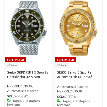
SUPERPRISER
SUPERPRISER
42.5 mm
42.5 mm
Select
Select
Se
Seiko SRPD75K1 5 Sports
SEIKO Seiko 5 Sports
options
options
op
Herrklocka 42.5 Mm
Automatisk Guld/Stål
42.5 Mm
HERRKLOCKOR
,
Automatiska klockor
,
Automatiska klockor
HERRKLOCKOR
SKU:
SRPD75K1
SKU:
SRPE74K1
I lager, 2–3 dagars
I lager, 2–3 dagars
leverans
leverans