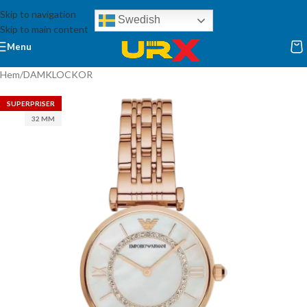
Skip to navigation
Swedish
Skip to main content
Menu
Hem
/
DAMKLOCKOR
SUPERPRISER
32 MM