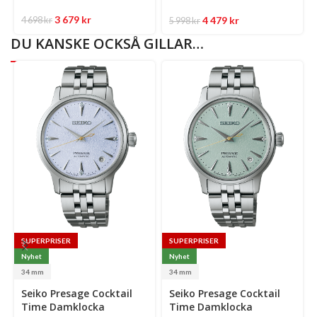
3 679
kr
4 479
kr
4 698
kr
5 998
kr
DU KANSKE OCKSÅ GILLAR…
SUPERPRISER
SUPERPRISER
Nyhet
Nyhet
34 mm
34 mm
Select
Select
Se
Seiko Presage Cocktail
Seiko Presage Cocktail
options
options
op
Time Damklocka
Time Damklocka