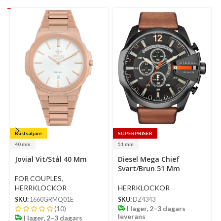
Bästsäljare
SUPERPRISER
40 mm
51 mm
Select
Select
Jovial Vit/Stål 40 Mm
Diesel Mega Chief
options
options
Svart/Brun 51 Mm
FOR COUPLES
,
HERRKLOCKOR
HERRKLOCKOR
SKU:
1660GRMQ01E
SKU:
DZ4343
(10)
I lager, 2–3 dagars
leverans
I lager, 2–3 dagars