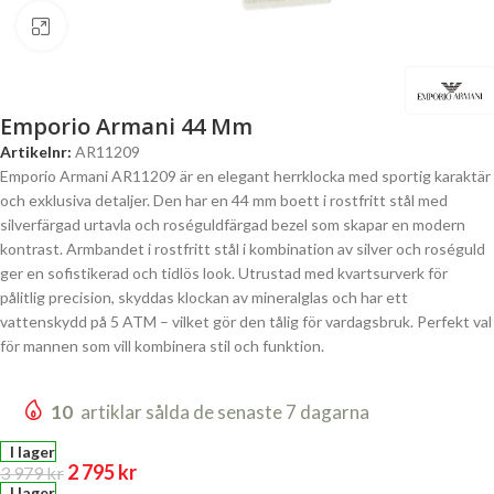
Click to enlarge
Emporio Armani 44 Mm
Artikelnr:
AR11209
Emporio Armani AR11209 är en elegant herrklocka med sportig karaktär
och exklusiva detaljer. Den har en 44 mm boett i rostfritt stål med
silverfärgad urtavla och roséguldfärgad bezel som skapar en modern
kontrast. Armbandet i rostfritt stål i kombination av silver och roséguld
ger en sofistikerad och tidlös look. Utrustad med kvartsurverk för
pålitlig precision, skyddas klockan av mineralglas och har ett
vattenskydd på 5 ATM – vilket gör den tålig för vardagsbruk. Perfekt val
för mannen som vill kombinera stil och funktion.
10
artiklar sålda de senaste 7 dagarna
I lager
2 795
kr
3 979
kr
I lager