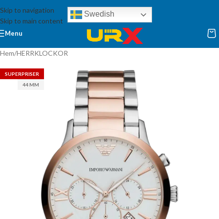
Skip to navigation
Swedish
Skip to main content
Menu
Hem
/
HERRKLOCKOR
SUPERPRISER
44 MM