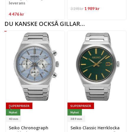
leverans
1 989
kr
3 198
kr
4 476
kr
DU KANSKE OCKSÅ GILLAR…
SUPERPRISER
SUPERPRISER
Nyhet
Nyhet
40 mm
38.9 mm
Select
Select
Se
Seiko Chronograph
Seiko Classic Herrklocka
options
options
op