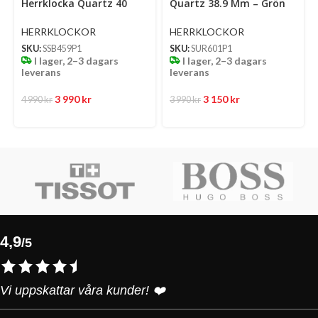
Herrklocka Quartz 40
Quartz 38.9 Mm – Grön
Mm – Ljusblå Mönstrad
Mönstrad Urtavla Med
Urtavla Med Stållänk
Stållänk
HERRKLOCKOR
HERRKLOCKOR
SKU:
SSB459P1
SKU:
SUR601P1
I lager, 2–3 dagars
I lager, 2–3 dagars
leverans
leverans
3 990
kr
3 150
kr
4 990
kr
3 990
kr
4,9
/5
Vi uppskattar våra kunder! ❤️