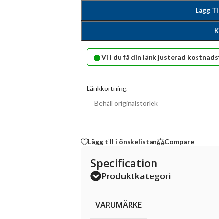
Lägg Ti
K
•
Vill du få din länk justerad kostnads
Länkkortning
Lägg till i önskelistan
Compare
Specification
Produktkategori
VARUMÄRKE