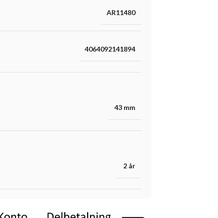
AR11480
4064092141894
43 mm
2 år