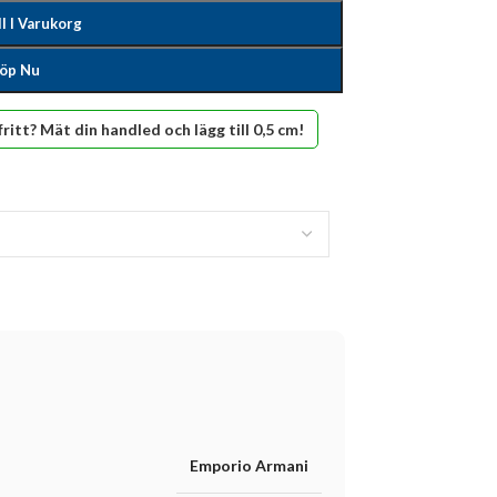
ll I Varukorg
öp Nu
fritt? Mät din handled och lägg till 0,5 cm!
Emporio Armani