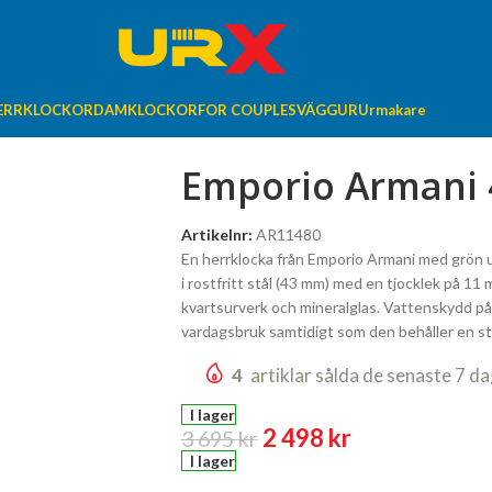
ERRKLOCKOR
DAMKLOCKOR
FOR COUPLES
VÄGGUR
Urmakare
Emporio Armani
Artikelnr:
AR11480
En herrklocka från Emporio Armani med grön urt
i rostfritt stål (43 mm) med en tjocklek på 
kvartsurverk och mineralglas. Vattenskydd på
vardagsbruk samtidigt som den behåller en sti
4
artiklar sålda de senaste 7 d
I lager
2 498
kr
3 695
kr
I lager