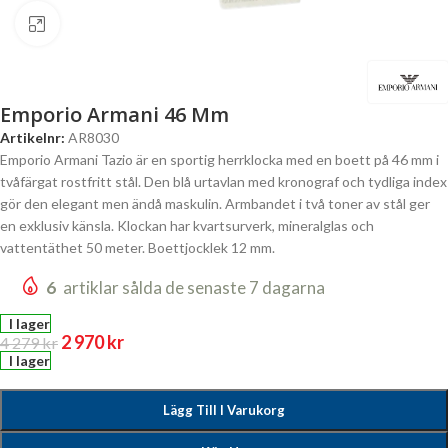
Click to enlarge
Emporio Armani 46 Mm
Artikelnr:
AR8030
Emporio Armani Tazio är en sportig herrklocka med en boett på 46 mm i
tvåfärgat rostfritt stål. Den blå urtavlan med kronograf och tydliga index
gör den elegant men ändå maskulin. Armbandet i två toner av stål ger
en exklusiv känsla. Klockan har kvartsurverk, mineralglas och
vattentäthet 50 meter. Boettjocklek 12 mm.
6
artiklar sålda de senaste 7 dagarna
I lager
2 970
kr
4 279
kr
I lager
Lägg Till I Varukorg