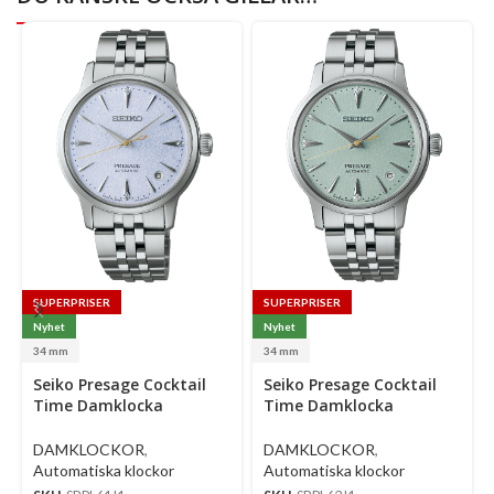
SUPERPRISER
SUPERPRISER
Nyhet
Nyhet
34 mm
34 mm
Select
Select
Se
Seiko Presage Cocktail
Seiko Presage Cocktail
options
options
op
Time Damklocka
Time Damklocka
Automatic 34 Mm –
Automatic 34 Mm –
Ljusblå Urtavla Med
Ljusgrön Urtavla Med
DAMKLOCKOR
,
DAMKLOCKOR
,
Diamanter Och Stållänk
Diamanter Och Stållänk
Automatiska klockor
Automatiska klockor