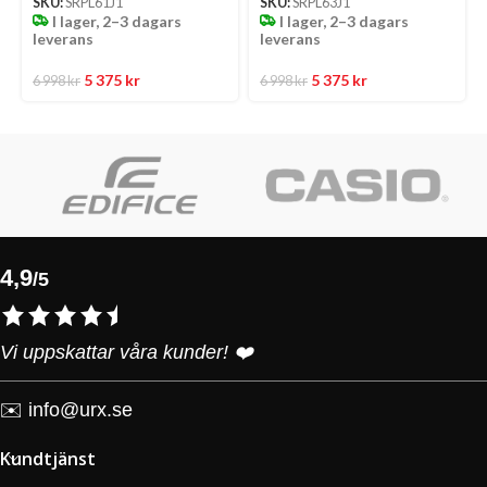
SKU:
SRPL61J1
SKU:
SRPL63J1
I lager, 2–3 dagars
I lager, 2–3 dagars
leverans
leverans
5 375
kr
5 375
kr
6 998
kr
6 998
kr
4,9
/5
Vi uppskattar våra kunder! ❤️
✉️
info@urx.se
Kundtjänst