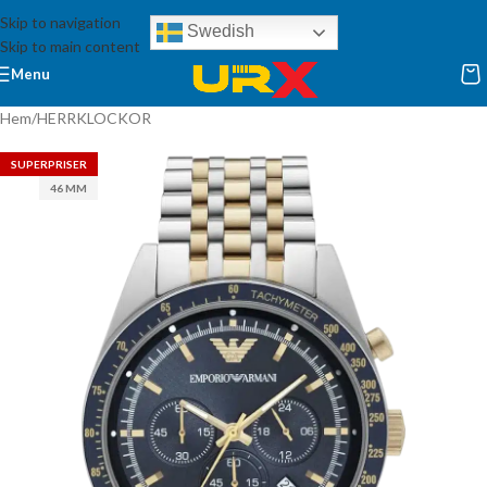
Skip to navigation
Swedish
Skip to main content
Menu
Hem
/
HERRKLOCKOR
SUPERPRISER
46 MM