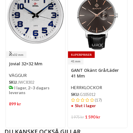
32x32 mm
SUPERPRISER
Select
41 mm
Jovial 32×32 Mm
options
Se
GANT Okänt Grå/Läder
op
VÄGGUR
41 Mm
SKU:
JWC8302
HERRKLOCKOR
I lager, 2–3 dagars
leverans
SKU:
G105012
(17)
899
kr
Slut i lager
1 590
kr
1 975
kr
DU KANSKE OCKSÅ GILLAR…