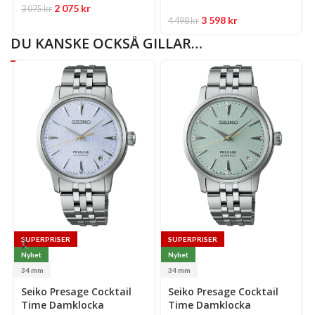
2 075
kr
3 075
kr
3 598
kr
4 498
kr
DU KANSKE OCKSÅ GILLAR…
SUPERPRISER
SUPERPRISER
Nyhet
Nyhet
34 mm
34 mm
Select
Select
Se
Seiko Presage Cocktail
Seiko Presage Cocktail
options
options
op
Time Damklocka
Time Damklocka