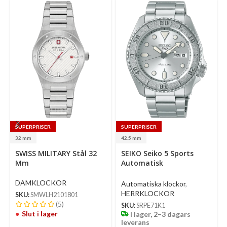
SUPERPRISER
SUPERPRISER
32 mm
42.5 mm
Select
SWISS MILITARY Stål 32
SEIKO Seiko 5 Sports
options
Mm
Automatisk
Silverfärgad/Stål 42.5
Mm
DAMKLOCKOR
Automatiska klockor
,
HERRKLOCKOR
SKU:
SMWLH2101801
(5)
SKU:
SRPE71K1
Slut i lager
I lager, 2–3 dagars
leverans