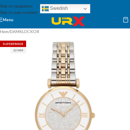
Skip to navigation
Swedish
Skip to main content
Menu
Hem
/
DAMKLOCKOR
SUPERPRISER
32 MM