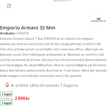
Click to enlarge
Emporio Armani 32 Mm
Artikelnr:
AR2076
Emporio Armani Gianni T-Bar AR2076 är en stilren och elegant
damklocka med en rund boett på 32 mm i gulguldtonat rostfritt stål.
Den vita urtavlan pryds av kristaller och romerska siffror, vilket ger en
klassisk touch. Det tvåfärgade armbandet är tillverkat av rostfritt stål
och har en bredd på 14 mm. Klockan har ett kvartsurverk (batteridrivet)
och mineralglas för ökad hållbarhet. Med en vattentålighet på 30 meter
klarar den lättare vattenstänk. Boetten är 7 mm tjock, vilket gör klockan
både elegant och bekväm. Levereras med 2 års garanti.
6
artiklar sålda de senaste 7 dagarna
I lager
2 898
kr
4 498
kr
I lager