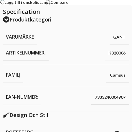
Lägg till i önskelistan
Compare
Specification
Produktkategori
VARUMÄRKE
GANT
ARTIKELNUMMER:
K320006
FAMILJ
Campus
EAN-NUMMER:
7333240004907
Design Och Stil