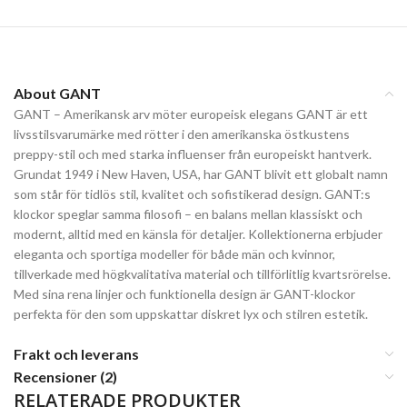
About GANT
GANT – Amerikansk arv möter europeisk elegans GANT är ett
livsstilsvarumärke med rötter i den amerikanska östkustens
preppy-stil och med starka influenser från europeiskt hantverk.
Grundat 1949 i New Haven, USA, har GANT blivit ett globalt namn
som står för tidlös stil, kvalitet och sofistikerad design. GANT:s
klockor speglar samma filosofi – en balans mellan klassiskt och
modernt, alltid med en känsla för detaljer. Kollektionerna erbjuder
eleganta och sportiga modeller för både män och kvinnor,
tillverkade med högkvalitativa material och tillförlitlig kvartsrörelse.
Med sina rena linjer och funktionella design är GANT-klockor
perfekta för den som uppskattar diskret lyx och stilren estetik.
Frakt och leverans
Recensioner (2)
RELATERADE PRODUKTER