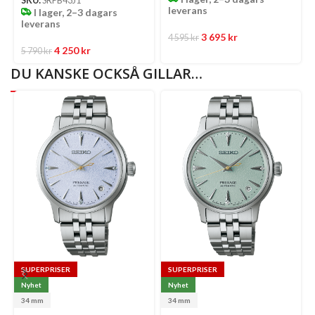
SKU:
SRPB43J1
leverans
I lager, 2–3 dagars
leverans
3 695
kr
4 595
kr
4 250
kr
5 790
kr
DU KANSKE OCKSÅ GILLAR…
SUPERPRISER
SUPERPRISER
Nyhet
Nyhet
34 mm
34 mm
Select
Select
Se