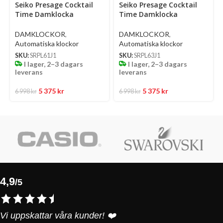
Seiko Presage Cocktail
Seiko Presage Cocktail
options
options
op
Time Damklocka
Time Damklocka
Automatic 34 Mm –
Automatic 34 Mm –
Ljusblå Urtavla Med
Ljusgrön Urtavla Med
DAMKLOCKOR
,
DAMKLOCKOR
,
Diamanter Och Stållänk
Diamanter Och Stållänk
Automatiska klockor
Automatiska klockor
SKU:
SRPL61J1
SKU:
SRPL63J1
I lager, 2–3 dagars
I lager, 2–3 dagars
leverans
leverans
5 375
kr
5 375
kr
6 998
kr
6 998
kr
4,9
/5
Vi uppskattar våra kunder! ❤️