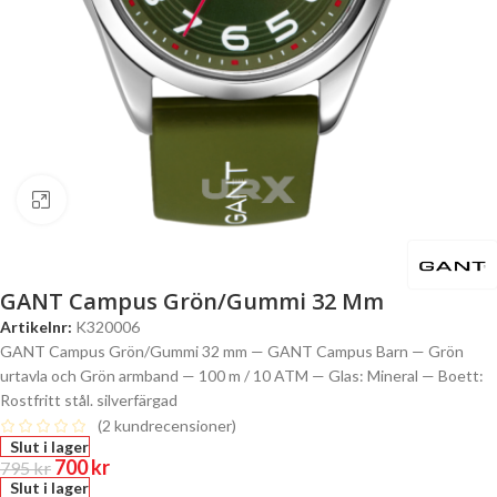
Click to enlarge
GANT Campus Grön/Gummi 32 Mm
Artikelnr:
K320006
GANT Campus Grön/Gummi 32 mm — GANT Campus Barn — Grön
urtavla och Grön armband — 100 m / 10 ATM — Glas: Mineral — Boett:
Rostfritt stål. silverfärgad
(
2
kundrecensioner)
Slut i lager
700
kr
795
kr
Slut i lager