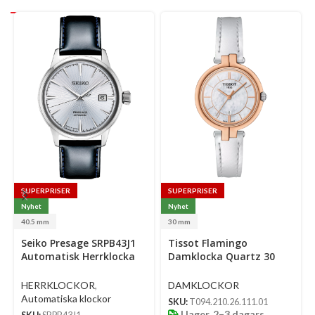
SUPERPRISER
SUPERPRISER
Nyhet
Nyhet
40.5 mm
30 mm
Select
Select
Seiko Presage SRPB43J1
Tissot Flamingo
options
options
Automatisk Herrklocka
Damklocka Quartz 30
40.5 Mm – Light Blue
Mm – Vit
Sunburst Dial Läderband
Pärlemorurtavla Med
HERRKLOCKOR
,
DAMKLOCKOR
Hardlex Glas Japan Made
Roséguldfärgad Boett
Automatiska klockor
SKU:
T094.210.26.111.01
Dress Watch
Och Vitt Läderband
I lager, 2–3 dagars