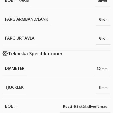
BOETTFÄRG
Silver
FÄRG ARMBAND/LÄNK
Grön
FÄRG URTAVLA
Grön
Tekniska Specifikationer
DIAMETER
32 mm
TJOCKLEK
8 mm
BOETT
Rostfritt stål. silverfärgad