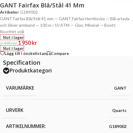
GANT Fairfax Blå/Stål 41 Mm
Artikelnr:
G189002
GANT Fairfax Blå/Stål 41 mm — GANT Fairfax Herrklocka — Blå urtavla
och Silver armband — 100 m / 10 ATM — Glas: Mineral — Boett:
Rostfritt stål
Slut i lager
1 950
kr
2 490
kr
Slut i lager
Lägg till i önskelistan
Compare
Specification
Produktkategori
VARUMÄRKE
GANT
URVERK
Quartz
ARTIKELNUMMER:
G189002