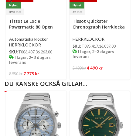
Nyhet
Nyhet
39.3 mm
42 mm
Select
Select
Tissot Le Locle
Tissot Quickster
options
options
Powermatic 80 Open
Chronograph Herrklocka
Heart Automatisk
Quartz 42 Mm – Silver
Herrklocka 39.3 Mm –
Urtavla Med Svart
Automatiska klockor
,
HERRKLOCKOR
Silverfärgad Urtavla
Läderband
HERRKLOCKOR
SKU:
T095.417.16.037.00
I lager, 2–3 dagars
SKU:
T006.407.36.263.00
leverans
I lager, 2–3 dagars
leverans
4 490
kr
5 490
kr
7 775
kr
8 950
kr
DU KANSKE OCKSÅ GILLAR…