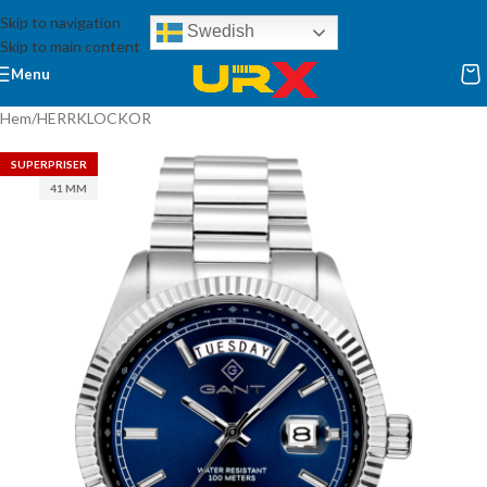
Skip to navigation
Swedish
Skip to main content
Menu
Hem
/
HERRKLOCKOR
SUPERPRISER
41 MM