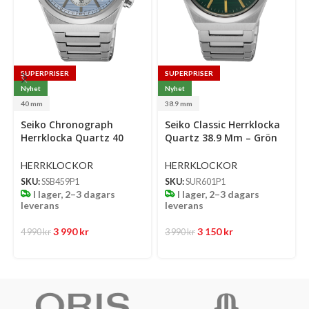
SUPERPRISER
SUPERPRISER
Nyhet
Nyhet
40 mm
38.9 mm
Select
Select
Se
Seiko Chronograph
Seiko Classic Herrklocka
options
options
op
Herrklocka Quartz 40
Quartz 38.9 Mm – Grön
Mm – Ljusblå Mönstrad
Mönstrad Urtavla Med
Urtavla Med Stållänk
Stållänk
HERRKLOCKOR
HERRKLOCKOR
SKU:
SSB459P1
SKU:
SUR601P1
I lager, 2–3 dagars
I lager, 2–3 dagars
leverans
leverans
3 990
kr
3 150
kr
4 990
kr
3 990
kr