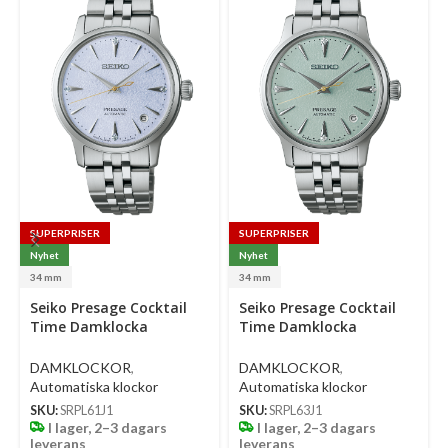
SUPERPRISER
SUPERPRISER
Nyhet
Nyhet
34 mm
34 mm
Select
Select
Se
Seiko Presage Cocktail
Seiko Presage Cocktail
options
options
op
Time Damklocka
Time Damklocka
Automatic 34 Mm –
Automatic 34 Mm –
Ljusblå Urtavla Med
Ljusgrön Urtavla Med
DAMKLOCKOR
,
DAMKLOCKOR
,
Diamanter Och Stållänk
Diamanter Och Stållänk
Automatiska klockor
Automatiska klockor
SKU:
SRPL61J1
SKU:
SRPL63J1
I lager, 2–3 dagars
I lager, 2–3 dagars
leverans
leverans