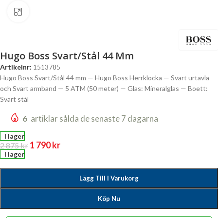
Click to enlarge
Hugo Boss Svart/Stål 44 Mm
Artikelnr:
1513785
Hugo Boss Svart/Stål 44 mm — Hugo Boss Herrklocka — Svart urtavla
och Svart armband — 5 ATM (50 meter) — Glas: Mineralglas — Boett:
Svart stål
6
artiklar sålda de senaste 7 dagarna
I lager
1 790
kr
2 875
kr
I lager
Lägg Till I Varukorg
Köp Nu