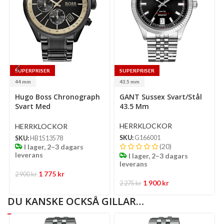
SUPERPRISER
SUPERPRISER
44 mm
43.5 mm
Select
Select
Hugo Boss Chronograph
GANT Sussex Svart/Stål
options
options
Se
Svart Med
43.5 Mm
op
Indexmarkeringar Och
Självlysande Visare/Stål
HERRKLOCKOR
HERRKLOCKOR
44 Mm
SKU:
G166001
SKU:
HB1513578
(20)
I lager, 2–3 dagars
leverans
I lager, 2–3 dagars
leverans
1 775
kr
2 900
kr
1 900
kr
2 275
kr
DU KANSKE OCKSÅ GILLAR…