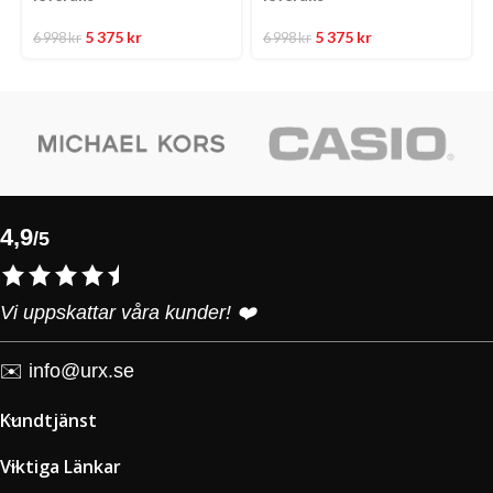
5 375
kr
5 375
kr
6 998
kr
6 998
kr
4,9
/5
Vi uppskattar våra kunder! ❤️
✉️
info@urx.se
Kundtjänst
Viktiga Länkar