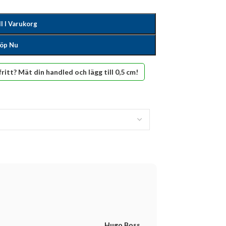
ll I Varukorg
öp Nu
fritt? Mät din handled och lägg till 0,5 cm!
Hugo Boss