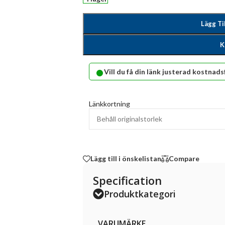
Lägg Ti
K
•
Vill du få din länk justerad kostnads
Länkkortning
Lägg till i önskelistan
Compare
Specification
Produktkategori
VARUMÄRKE