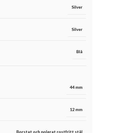
Silver
Silver
Blå
44 mm
12 mm
Borstat och polerat rostfritt stål