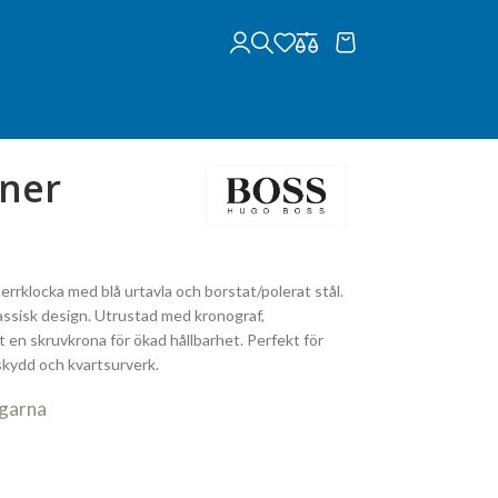
iner
rklocka med blå urtavla och borstat/polerat stål.
assisk design. Utrustad med kronograf,
en skruvkrona för ökad hållbarhet. Perfekt för
skydd och kvartsurverk.
agarna