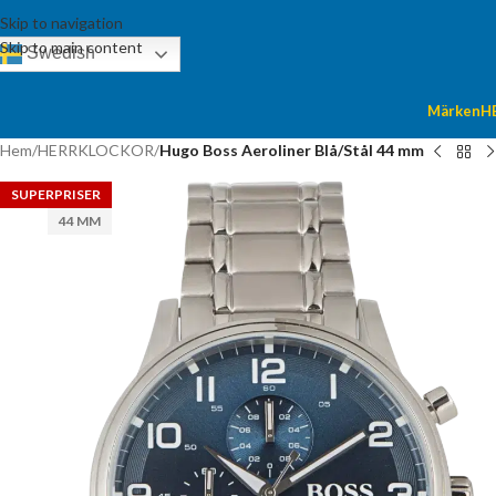
Skip to navigation
Skip to main content
Swedish
Märken
H
Hem
/
HERRKLOCKOR
/
Hugo Boss Aeroliner Blå/Stål 44 mm
SUPERPRISER
44 MM