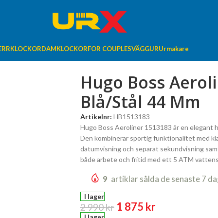
ERRKLOCKOR
DAMKLOCKOR
FOR COUPLES
VÄGGUR
Urmakare
Hugo Boss Aerol
Blå/Stål 44 Mm
Artikelnr:
HB1513183
Hugo Boss Aeroliner 1513183 är en elegant her
Den kombinerar sportig funktionalitet med kl
datumvisning och separat sekundvisning samt 
både arbete och fritid med ett 5 ATM vatten
9
artiklar sålda de senaste 7 d
I lager
1 875
kr
2 990
kr
I lager