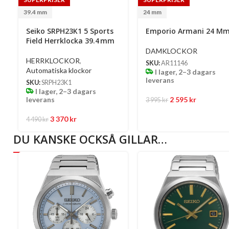
39.4 mm
24 mm
Seiko SRPH23K1 5 Sports
Emporio Armani 24 M
Field Herrklocka 39.4 Mm
DAMKLOCKOR
HERRKLOCKOR
,
SKU:
AR11146
Automatiska klockor
I lager, 2–3 dagars
leverans
SKU:
SRPH23K1
I lager, 2–3 dagars
leverans
2 595
kr
3 995
kr
3 370
kr
4 490
kr
DU KANSKE OCKSÅ GILLAR…