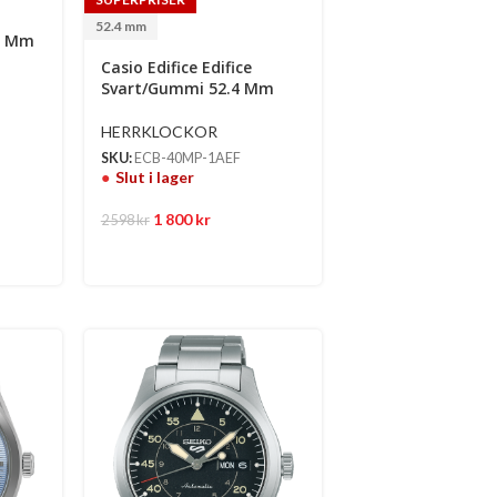
52.4 mm
48 Mm
Casio Edifice Edifice
Svart/Gummi 52.4 Mm
HERRKLOCKOR
SKU:
ECB-40MP-1AEF
Slut i lager
1 800
kr
2 598
kr