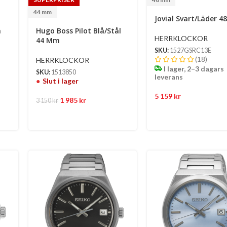
44 mm
Jovial Svart/Läder 
m
Hugo Boss Pilot Blå/Stål
HERRKLOCKOR
44 Mm
SKU:
1527GSRC13E
(18)
HERRKLOCKOR
I lager, 2–3 dagars
SKU:
1513850
leverans
Slut i lager
5 159
kr
1 985
kr
3 150
kr