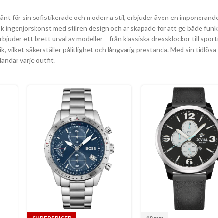
änt för sin sofistikerade och moderna stil, erbjuder även en imponerand
sk ingenjörskonst med stilren design och är skapade för att ge både funkt
juder ett brett urval av modeller – från klassiska dressklockor till spo
k, vilket säkerställer pålitlighet och långvarig prestanda. Med sin tidlös
ländar varje outfit.
SUPERPRISER
48 mm