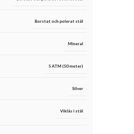
Borstat och polerat stål
Mineral
5 ATM (50 meter)
Silver
Viklås i stål