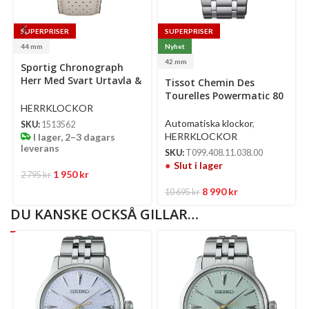
SUPERPRISER
SUPERPRISER
44 mm
Nyhet
Select
Se
42 mm
Sportig Chronograph
options
op
Herr Med Svart Urtavla &
Tissot Chemin Des
Grå/Brown
Tourelles Powermatic 80
COSC Automatic 42 Mm –
HERRKLOCKOR
Silverfärgad Urtavla Med
Automatiska klockor
,
SKU:
1513562
Armband I Rostfritt Stål
HERRKLOCKOR
I lager, 2–3 dagars
leverans
SKU:
T099.408.11.038.00
Slut i lager
1 950
kr
2 795
kr
8 990
kr
10 695
kr
DU KANSKE OCKSÅ GILLAR…