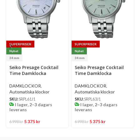
SUPERPRISER
SUPERPRISER
Nyhet
Nyhet
34 mm
34 mm
Select
Select
Se
Seiko Presage Cocktail
Seiko Presage Cocktail
options
options
op
Time Damklocka
Time Damklocka
Automatic 34 Mm –
Automatic 34 Mm –
Ljusblå Urtavla Med
Ljusgrön Urtavla Med
DAMKLOCKOR
,
DAMKLOCKOR
,
Diamanter Och Stållänk
Diamanter Och Stållänk
Automatiska klockor
Automatiska klockor
SKU:
SRPL61J1
SKU:
SRPL63J1
I lager, 2–3 dagars
I lager, 2–3 dagars
leverans
leverans
5 375
kr
5 375
kr
6 998
kr
6 998
kr