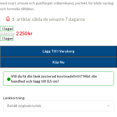
med svart urtavla och guldfärgat stålarmband, perfekt för både vardag
och formella tillfällen.
5
artiklar sålda de senaste 7 dagarna
I lager
2 250
kr
3 450
kr
I lager
Lägg Till I Varukorg
Köp Nu
•
Vill du få din länk justerad kostnadsfritt? Mät din
handled och lägg till 0,5 cm!
Länkkortning