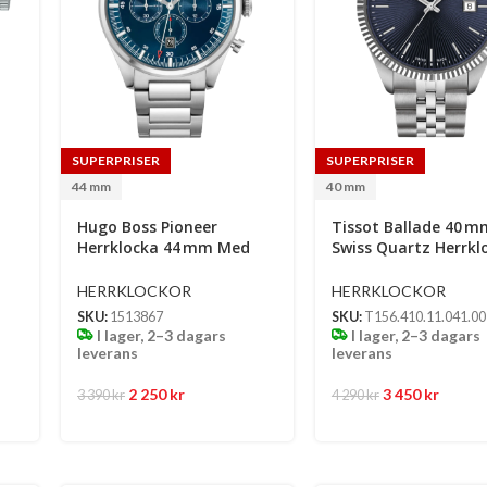
SUPERPRISER
SUPERPRISER
44 mm
40 mm
Hugo Boss Pioneer
Tissot Ballade 40 M
Herrklocka 44 Mm Med
Swiss Quartz Herrkl
Silverfärgad Stållänk
Blå Urtavla & Grå St
HERRKLOCKOR
HERRKLOCKOR
SKU:
1513867
SKU:
T156.410.11.041.00
I lager, 2–3 dagars
I lager, 2–3 dagars
leverans
leverans
2 250
kr
3 450
kr
3 390
kr
4 290
kr