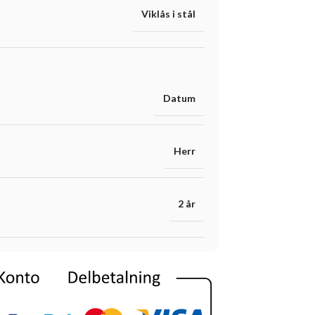
Viklås i stål
Datum
Herr
2 år