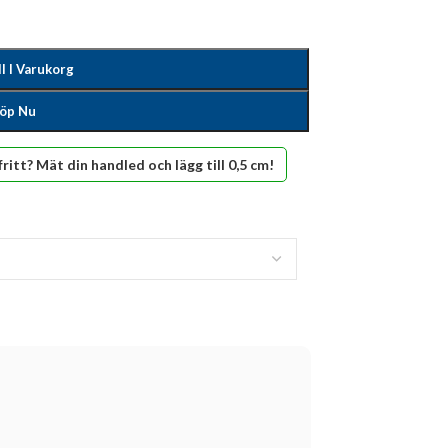
ll I Varukorg
öp Nu
fritt? Mät din handled och lägg till 0,5 cm!