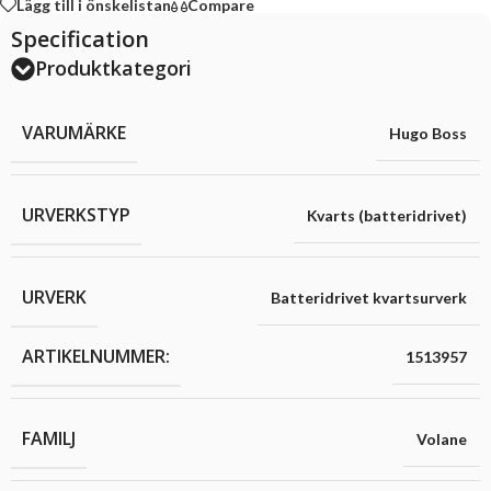
Lägg till i önskelistan
Compare
Specification
Produktkategori
VARUMÄRKE
Hugo Boss
URVERKSTYP
Kvarts (batteridrivet)
URVERK
Batteridrivet kvartsurverk
ARTIKELNUMMER:
1513957
FAMILJ
Volane