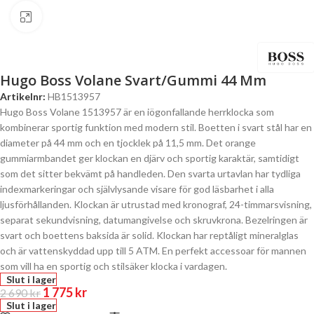
Click to enlarge
Hugo Boss Volane Svart/Gummi 44 Mm
Artikelnr:
HB1513957
Hugo Boss Volane 1513957 är en iögonfallande herrklocka som
kombinerar sportig funktion med modern stil. Boetten i svart stål har en
diameter på 44 mm och en tjocklek på 11,5 mm. Det orange
gummiarmbandet ger klockan en djärv och sportig karaktär, samtidigt
som det sitter bekvämt på handleden. Den svarta urtavlan har tydliga
indexmarkeringar och självlysande visare för god läsbarhet i alla
ljusförhållanden. Klockan är utrustad med kronograf, 24-timmarsvisning,
separat sekundvisning, datumangivelse och skruvkrona. Bezelringen är
svart och boettens baksida är solid. Klockan har reptåligt mineralglas
och är vattenskyddad upp till 5 ATM. En perfekt accessoar för mannen
som vill ha en sportig och stilsäker klocka i vardagen.
Slut i lager
1 775
kr
2 690
kr
Slut i lager