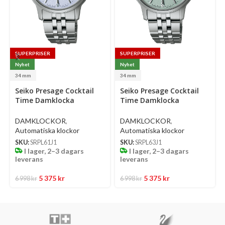
SUPERPRISER
SUPERPRISER
Nyhet
Nyhet
34 mm
34 mm
Select
Select
Se
Seiko Presage Cocktail
Seiko Presage Cocktail
options
options
op
Time Damklocka
Time Damklocka
Automatic 34 Mm –
Automatic 34 Mm –
Ljusblå Urtavla Med
Ljusgrön Urtavla Med
DAMKLOCKOR
,
DAMKLOCKOR
,
Diamanter Och Stållänk
Diamanter Och Stållänk
Automatiska klockor
Automatiska klockor
SKU:
SRPL61J1
SKU:
SRPL63J1
I lager, 2–3 dagars
I lager, 2–3 dagars
leverans
leverans
5 375
kr
5 375
kr
6 998
kr
6 998
kr