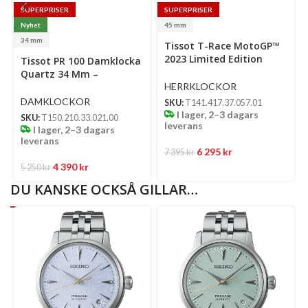
SUPERPRISER
SUPERPRISER
Nyhet
45 mm
Select
34 mm
Tissot T-Race MotoGP™
options
Select
Se
2023 Limited Edition
Tissot PR 100 Damklocka
options
op
Herrklocka
Quartz 34 Mm –
Champagne Urtavla Med
HERRKLOCKOR
Guldfärgad PVD Och
DAMKLOCKOR
SKU:
T141.417.37.057.01
Stållänk
I lager, 2–3 dagars
SKU:
T150.210.33.021.00
leverans
I lager, 2–3 dagars
leverans
6 295
kr
7 395
kr
4 390
kr
5 250
kr
DU KANSKE OCKSÅ GILLAR…