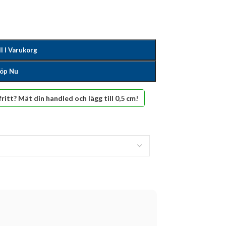
ll I Varukorg
öp Nu
fritt? Mät din handled och lägg till 0,5 cm!