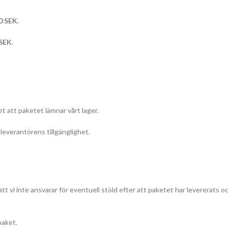
0 SEK.
 SEK
.
t att paketet lämnar vårt lager.
everantörens tillgänglighet.
att vi inte ansvarar för eventuell stöld efter att paketet har levererats o
paket.