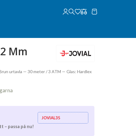
 32 Mm
 Brun urtavla — 30 meter / 3 ATM — Glas: Hardlex
agarna
JOVIAL35
t – passa på nu!