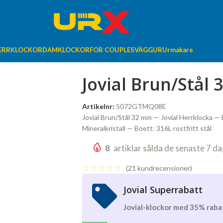
ERRKLOCKOR
DAMKLOCKOR
FOR COUPLES
VÄGGUR
Urmakare
Jovial Brun/Stål
Artikelnr:
5072GTMQ08E
Jovial Brun/Stål 32 mm — Jovial Herrklocka —
Mineralkristall — Boett: 316L rostfritt stål
8
artiklar sålda de senaste 7 d
(
21
kundrecensioner)
Jovial Superrabatt
Jovial-klockor med 35% rabat