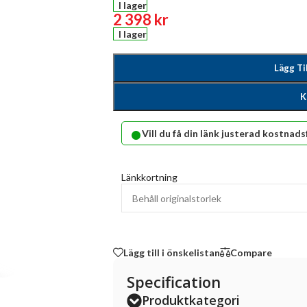
I lager
2 398
kr
I lager
Lägg Ti
K
•
Vill du få din länk justerad kostnads
Länkkortning
Lägg till i önskelistan
Compare
Specification
Produktkategori