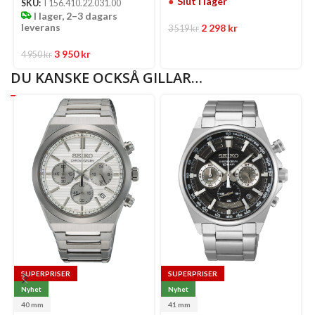
Slut i lager
SKU:
T156.410.22.031.00
I lager, 2–3 dagars
leverans
2 298
kr
3 519
kr
3 950
kr
4 950
kr
DU KANSKE OCKSÅ GILLAR…
SUPERPRISER
SUPERPRISER
Nyhet
Nyhet
40 mm
41 mm