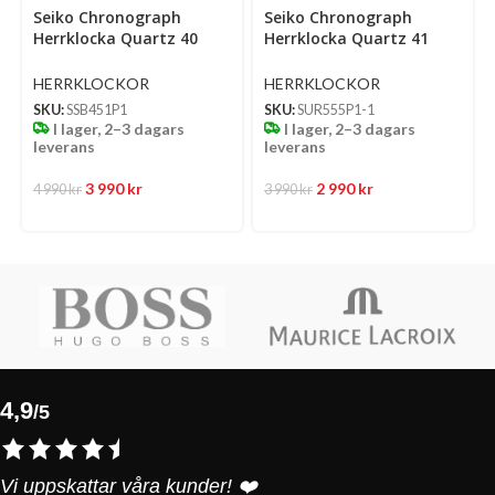
Select
Select
Se
Seiko Chronograph
Seiko Chronograph
options
options
op
Herrklocka Quartz 40
Herrklocka Quartz 41
Mm – Silverfärgad
Mm – Svart Urtavla Med
Urtavla Med Stållänk
Stållänk
HERRKLOCKOR
HERRKLOCKOR
SKU:
SSB451P1
SKU:
SUR555P1-1
I lager, 2–3 dagars
I lager, 2–3 dagars
leverans
leverans
3 990
kr
2 990
kr
4 990
kr
3 990
kr
4,9
/5
Vi uppskattar våra kunder! ❤️