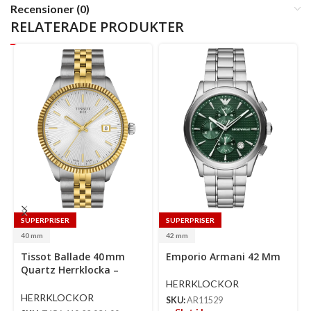
Recensioner (0)
RELATERADE PRODUKTER
SUPERPRISER
SUPERPRISER
40 mm
42 mm
Select
Se
Tissot Ballade 40 Mm
Emporio Armani 42 Mm
options
op
Quartz Herrklocka –
Silver Urtavla &
HERRKLOCKOR
Tvåtonad Stållänk
HERRKLOCKOR
SKU:
AR11529