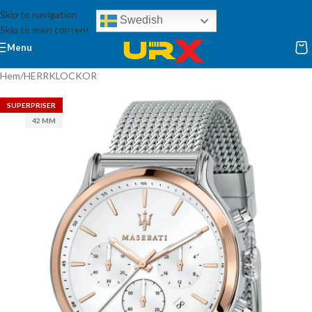
Skip to navigation
Swedish
Skip to main content
Menu
Hem
/
HERRKLOCKOR
SUPERPRISER
42 MM