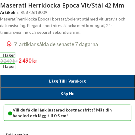
Maserati Herrklocka Epoca Vit/Stål 42 Mm
Artikelnr:
R8873618009
Maserati herrklocka Epoca i borstat/polerat stål med vit urtavla och
datumvisning. Elegant sport/dressklocka med kronograf, 24-
timmarsvisning och separat sekundvisning.
7
artiklar sålda de senaste 7 dagarna
I lager
2 490
kr
3 249
kr
I lager
Lägg Till I Varukorg
Köp Nu
•
Vill du få din länk justerad kostnadsfritt? Mät din
handled och lägg till 0,5 cm!
Länkkortning