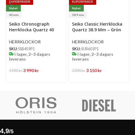
SUPERPRISER
SUPERPRISER
Nyhet
Nyhet
40 mm
38.9 mm
Select
Select
Se
Seiko Chronograph
Seiko Classic Herrklocka
options
options
op
Herrklocka Quartz 40
Quartz 38.9 Mm – Grön
Mm – Ljusblå Mönstrad
Mönstrad Urtavla Med
Urtavla Med Stållänk
Stållänk
HERRKLOCKOR
HERRKLOCKOR
SKU:
SSB459P1
SKU:
SUR601P1
I lager, 2–3 dagars
I lager, 2–3 dagars
leverans
leverans
3 990
kr
3 150
kr
4 990
kr
3 990
kr
4,9
/5