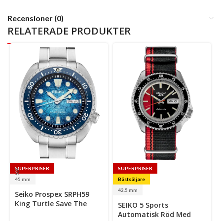
Recensioner (0)
RELATERADE PRODUKTER
SUPERPRISER
SUPERPRISER
45 mm
Bästsäljare
Select
Se
42.5 mm
Seiko Prospex SRPH59
options
op
Select
King Turtle Save The
SEIKO 5 Sports
options
Ocean 45mm Automatisk
Automatisk Röd Med