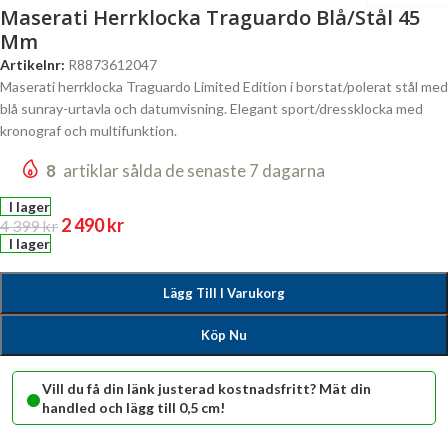
Maserati Herrklocka Traguardo Blå/Stål 45
Mm
Artikelnr:
R8873612047
Maserati herrklocka Traguardo Limited Edition i borstat/polerat stål med
blå sunray-urtavla och datumvisning. Elegant sport/dressklocka med
kronograf och multifunktion.
8
artiklar sålda de senaste 7 dagarna
I lager
2 490
kr
4 399
kr
I lager
Lägg Till I Varukorg
Köp Nu
•
Vill du få din länk justerad kostnadsfritt? Mät din
handled och lägg till 0,5 cm!