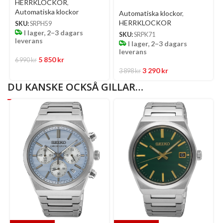
Dykarklocka Blå Stål
Svarta Ränder/Textil 42.5
HERRKLOCKOR
,
Mm
Automatiska klockor
Automatiska klockor
,
HERRKLOCKOR
SKU:
SRPH59
I lager, 2–3 dagars
SKU:
SRPK71
leverans
I lager, 2–3 dagars
leverans
5 850
kr
6 990
kr
3 290
kr
3 898
kr
DU KANSKE OCKSÅ GILLAR…