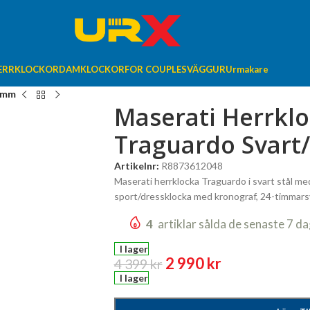
ERRKLOCKOR
DAMKLOCKOR
FOR COUPLES
VÄGGUR
Urmakare
5 mm
Maserati Herrkl
Traguardo Svart
Artikelnr:
R8873612048
Maserati herrklocka Traguardo i svart stål me
sport/dressklocka med kronograf, 24-timmars
4
artiklar sålda de senaste 7 d
I lager
2 990
kr
4 399
kr
I lager