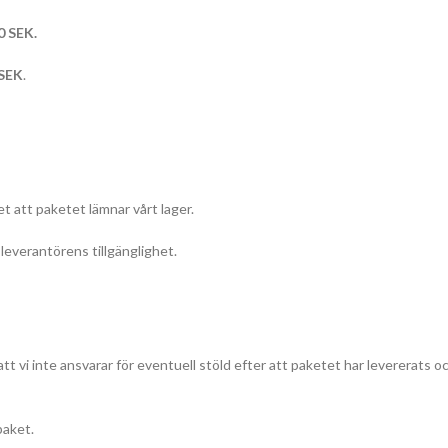
0 SEK.
 SEK
.
t att paketet lämnar vårt lager.
everantörens tillgänglighet.
att vi inte ansvarar för eventuell stöld efter att paketet har levererats o
paket.