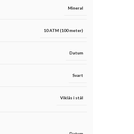
Mineral
10 ATM (100 meter)
Datum
Svart
Viklås i stål
Datum