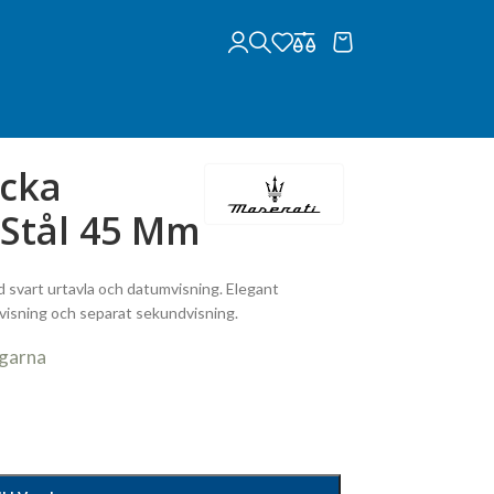
ocka
/Stål 45 Mm
d svart urtavla och datumvisning. Elegant
visning och separat sekundvisning.
agarna