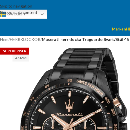
Skip to navigation
Skip to main content
Swedish
Märken
H
Hem
/
HERRKLOCKOR
/
Maserati herrklocka Traguardo Svart/Stål 4
SUPERPRISER
45 MM