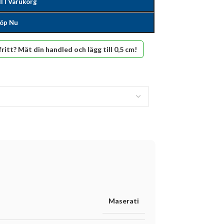
ll I Varukorg
öp Nu
fritt? Mät din handled och lägg till 0,5 cm!
Maserati