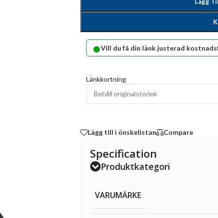
Lägg Ti
K
•
Vill du få din länk justerad kostnads
Länkkortning
Lägg till i önskelistan
Compare
Specification
Produktkategori
VARUMÄRKE