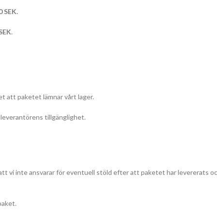
0 SEK.
 SEK
.
t att paketet lämnar vårt lager.
everantörens tillgänglighet.
att vi inte ansvarar för eventuell stöld efter att paketet har levererats o
paket.