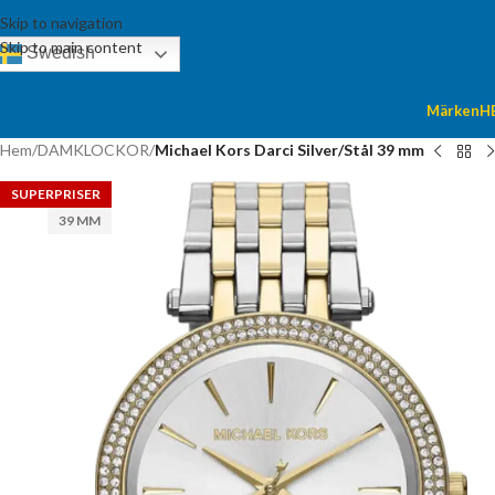
Skip to navigation
Skip to main content
Swedish
Märken
H
Hem
/
DAMKLOCKOR
/
Michael Kors Darci Silver/Stål 39 mm
SUPERPRISER
39 MM