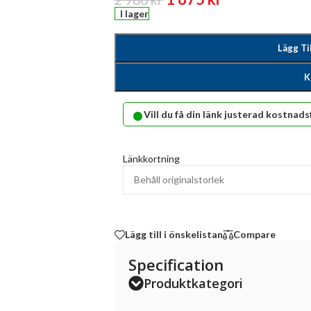
I lager
Lägg Ti
K
•
Vill du få din länk justerad kostnads
Länkkortning
Lägg till i önskelistan
Compare
Specification
Produktkategori