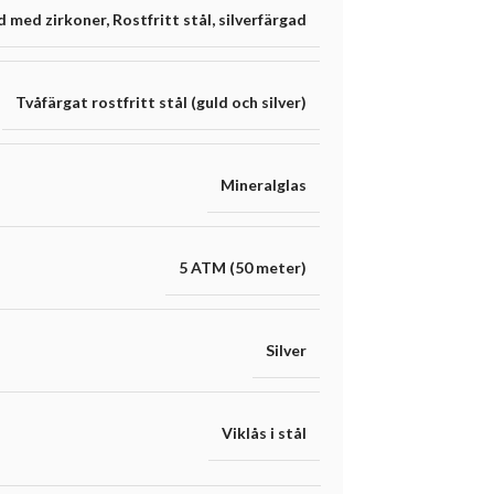
d med zirkoner
,
Rostfritt stål
,
silverfärgad
Tvåfärgat rostfritt stål (guld och silver)
Mineralglas
5 ATM (50 meter)
Silver
Viklås i stål