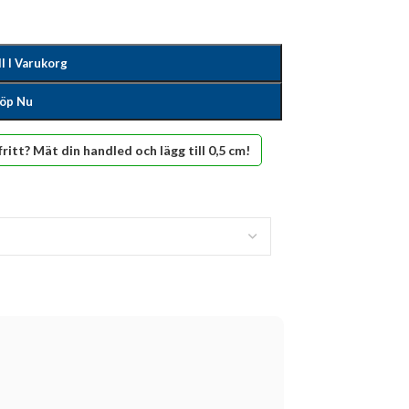
ll I Varukorg
öp Nu
fritt? Mät din handled och lägg till 0,5 cm!