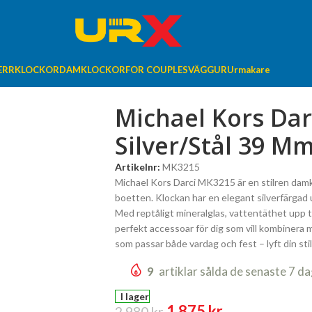
ERRKLOCKOR
DAMKLOCKOR
FOR COUPLES
VÄGGUR
Urmakare
Michael Kors Dar
Silver/Stål 39 M
Artikelnr:
MK3215
Michael Kors Darci MK3215 är en stilren damklo
boetten. Klockan har en elegant silverfärgad u
Med reptåligt mineralglas, vattentäthet upp ti
perfekt accessoar för dig som vill kombinera 
som passar både vardag och fest – lyft din st
9
artiklar sålda de senaste 7 d
I lager
1 875
kr
2 980
kr