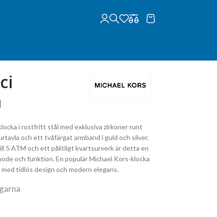
ci
m
cka i rostfritt stål med exklusiva zirkoner runt
rtavla och ett tvåfärgat armband i guld och silver.
ll 5 ATM och ett pålitligt kvartsurverk är detta en
mode och funktion. En populär Michael Kors-klocka
il med tidlös design och modern elegans.
agarna