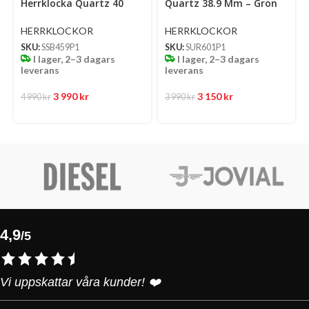
Herrklocka Quartz 40
Quartz 38.9 Mm – Grön
Mm – Ljusblå Mönstrad
Mönstrad Urtavla Med
Urtavla Med Stållänk
Stållänk
HERRKLOCKOR
HERRKLOCKOR
SKU:
SSB459P1
SKU:
SUR601P1
I lager, 2–3 dagars
I lager, 2–3 dagars
leverans
leverans
3 990
kr
3 150
kr
4 990
kr
3 990
kr
4,9
/5
Vi uppskattar våra kunder! ❤️