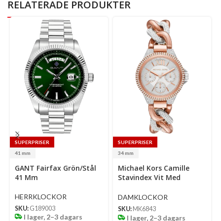
RELATERADE PRODUKTER
SUPERPRISER
SUPERPRISER
41 mm
34 mm
Select
Select
Se
GANT Fairfax Grön/Stål
Michael Kors Camille
options
options
op
41 Mm
Stavindex Vit Med
Pavémönster/Stål 34 Mm
HERRKLOCKOR
DAMKLOCKOR
SKU:
G189003
SKU:
MK6843
I lager, 2–3 dagars
I lager, 2–3 dagars