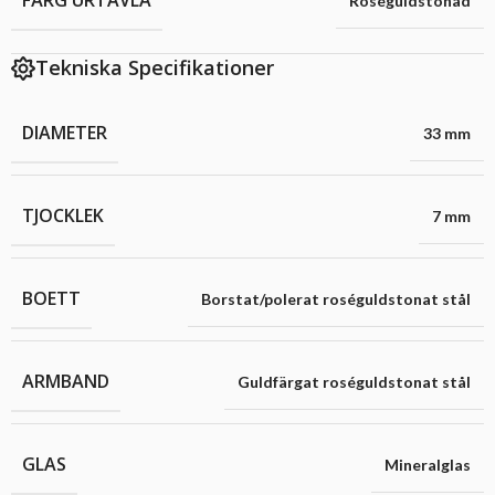
FÄRG URTAVLA
Roséguldstonad
Tekniska Specifikationer
DIAMETER
33 mm
TJOCKLEK
7 mm
BOETT
Borstat/polerat roséguldstonat stål
ARMBAND
Guldfärgat roséguldstonat stål
GLAS
Mineralglas