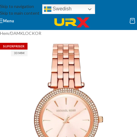
Skip to navigation
Swedish
Skip to main content
Menu
Hem
/
DAMKLOCKOR
SUPERPRISER
33 MM