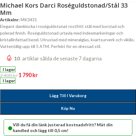
Michael Kors Darci Roséguldstonad/Stål 33
Mm
Artikelnr:
MK3431
Elegant damklocka i roséguldstonat rostfritt stål med borstad och
polerad finish. Roséguldstonad urtavla med indexmarkeringar och
kristallinfattad bezel. Utrustad med mineralglas, kvartsurverk och viklås.
Vattentålig upp till 5 ATM. Perfekt för en dressad stil.
10
artiklar sålda de senaste 7 dagarna
I lager
1 790
kr
2 400
kr
I lager
Lägg Till I Varukorg
Köp Nu
•
Vill du få din länk justerad kostnadsfritt? Mät din
handled och lägg till 0,5 cm!