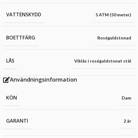
VATTENSKYDD
5 ATM (50 meter)
BOETTFÄRG
Roséguldstonad
LÅS
Viklås i roséguldstonat stål
Användningsinformation
KÖN
Dam
GARANTI
2 år