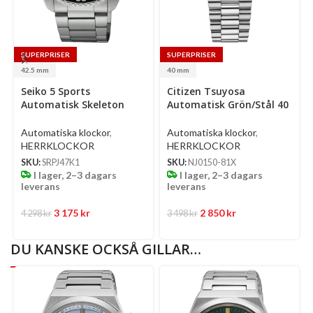
SUPERPRISER
SUPERPRISER
42.5 mm
40 mm
Select
Select
Se
Seiko 5 Sports
Citizen Tsuyosa
options
options
op
Automatisk Skeleton
Automatisk Grön/Stål 40
Brun/Stål 42.5 Mm
Mm
Automatiska klockor
,
Automatiska klockor
,
HERRKLOCKOR
HERRKLOCKOR
SKU:
SRPJ47K1
SKU:
NJ0150-81X
I lager, 2–3 dagars
I lager, 2–3 dagars
leverans
leverans
3 175
kr
2 850
kr
4 298
kr
3 498
kr
DU KANSKE OCKSÅ GILLAR…