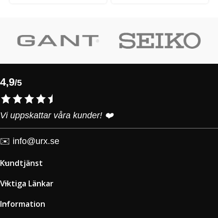
4,9
/5
Vi uppskattar våra kunder! ❤️
✉️
info@urx.se
Kundtjänst
Viktiga Länkar
Information