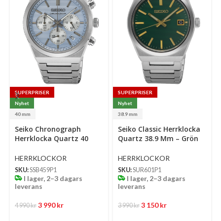
SUPERPRISER
SUPERPRISER
Nyhet
Nyhet
40 mm
38.9 mm
Select
Select
Se
Seiko Chronograph
Seiko Classic Herrklocka
options
options
op
Herrklocka Quartz 40
Quartz 38.9 Mm – Grön
Mm – Ljusblå Mönstrad
Mönstrad Urtavla Med
Urtavla Med Stållänk
Stållänk
HERRKLOCKOR
HERRKLOCKOR
SKU:
SSB459P1
SKU:
SUR601P1
I lager, 2–3 dagars
I lager, 2–3 dagars
leverans
leverans
3 990
kr
3 150
kr
4 990
kr
3 990
kr