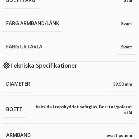
Stål
FÄRG ARMBAND/LÄNK
Svart
FÄRG URTAVLA
Svart
Tekniska Specifikationer
DIAMETER
39.50 mm
baksida i repskyddat safirglas
,
Borstat/polerat
BOETT
stål
ARMBAND
Svart gummi