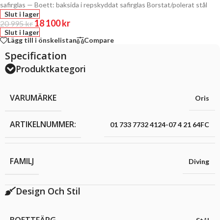
safirglas — Boett: baksida i repskyddat safirglas Borstat/polerat stål
Slut i lager
18 100
kr
20 995
kr
Slut i lager
Lägg till i önskelistan
Compare
Specification
Produktkategori
VARUMÄRKE
Oris
ARTIKELNUMMER:
01 733 7732 4124-07 4 21 64FC
FAMILJ
Diving
Design Och Stil
BOETTFÄRG