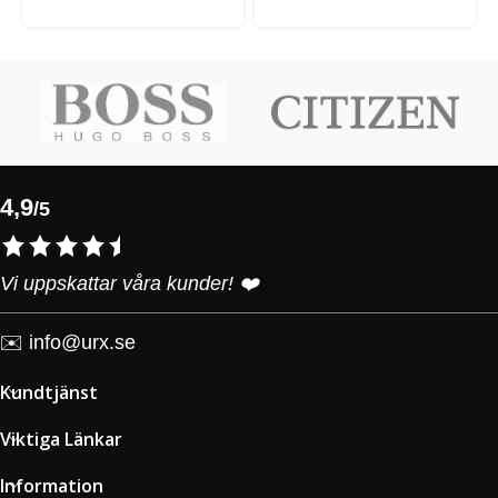
4,9
/5
Vi uppskattar våra kunder! ❤️
✉️
info@urx.se
Kundtjänst
Viktiga Länkar
Information