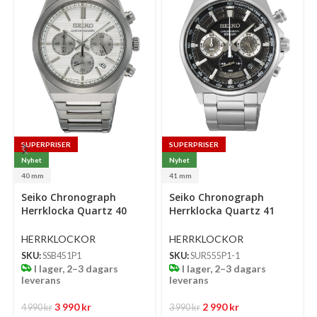
SUPERPRISER
SUPERPRISER
Nyhet
Nyhet
40 mm
41 mm
Select
Select
Se
Seiko Chronograph
Seiko Chronograph
options
options
op
Herrklocka Quartz 40
Herrklocka Quartz 41
Mm – Silverfärgad
Mm – Svart Urtavla Med
Urtavla Med Stållänk
Stållänk
HERRKLOCKOR
HERRKLOCKOR
SKU:
SSB451P1
SKU:
SUR555P1-1
I lager, 2–3 dagars
I lager, 2–3 dagars
leverans
leverans
3 990
kr
2 990
kr
4 990
kr
3 990
kr