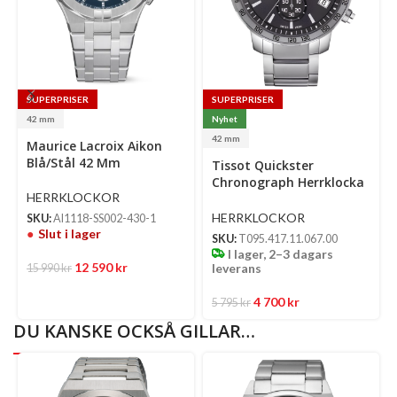
SUPERPRISER
SUPERPRISER
42 mm
Nyhet
Se
42 mm
Maurice Lacroix Aikon
op
Select
Blå/Stål 42 Mm
Tissot Quickster
options
Chronograph Herrklocka
HERRKLOCKOR
Quartz 42 Mm –
Anthracite Urtavla Med
HERRKLOCKOR
SKU:
AI1118-SS002-430-1
Silverfärgad Boett Och
Slut i lager
SKU:
T095.417.11.067.00
Länk
I lager, 2–3 dagars
12 590
kr
leverans
15 990
kr
4 700
kr
5 795
kr
DU KANSKE OCKSÅ GILLAR…