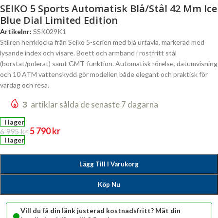
SEIKO 5 Sports Automatisk Blå/Stål 42 Mm Ice
Blue Dial Limited Edition
Artikelnr:
SSK029K1
Stilren herrklocka från Seiko 5-serien med blå urtavla, markerad med
lysande index och visare. Boett och armband i rostfritt stål
(borstat/polerat) samt GMT-funktion. Automatisk rörelse, datumvisning
och 10 ATM vattenskydd gör modellen både elegant och praktisk för
vardag och resa.
3
artiklar sålda de senaste 7 dagarna
I lager
5 790
kr
6 995
kr
I lager
Lägg Till I Varukorg
Köp Nu
•
Vill du få din länk justerad kostnadsfritt? Mät din