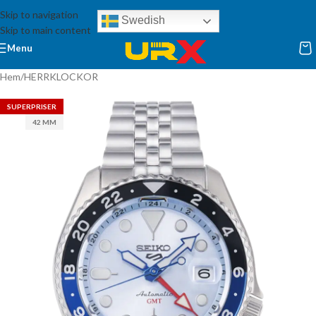
Skip to navigation
Swedish
Skip to main content
Menu
Hem
/
HERRKLOCKOR
SUPERPRISER
42 MM