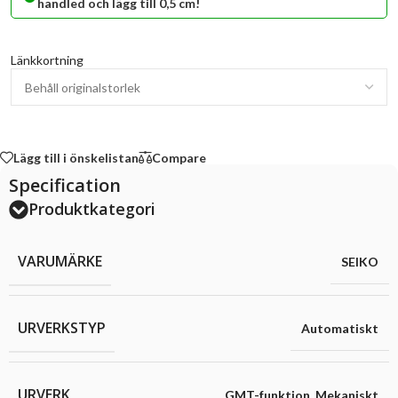
handled och lägg till 0,5 cm!
Länkkortning
Lägg till i önskelistan
Compare
Specification
Produktkategori
VARUMÄRKE
SEIKO
URVERKSTYP
Automatiskt
URVERK
GMT-funktion
,
Mekaniskt