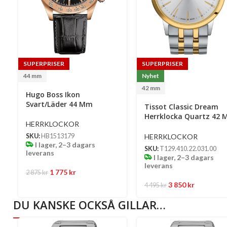
SUPERPRISER
SUPERPRISER
44 mm
Nyhet
42 mm
Hugo Boss Ikon
Svart/Läder 44 Mm
Tissot Classic Dream
Herrklocka Quartz 42
HERRKLOCKOR
– Silverfärgad Urtavla
Med Bicolor Boett Och
HERRKLOCKOR
SKU:
HB1513179
Stållänk
I lager, 2–3 dagars
SKU:
T129.410.22.031.00
leverans
I lager, 2–3 dagars
leverans
1 775
kr
2 875
kr
3 850
kr
4 495
kr
DU KANSKE OCKSÅ GILLAR…