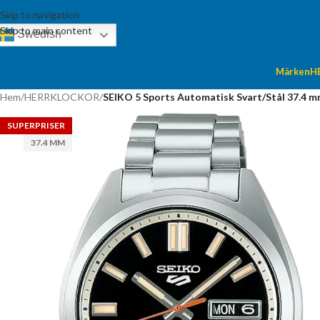
Skip to navigation
Skip to main content
Swedish
Märken
H
Hem
/
HERRKLOCKOR
/
SEIKO 5 Sports Automatisk Svart/Stål 37.4 
SUPERPRISER
37.4 MM