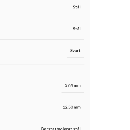
Stål
Stål
Svart
37.4 mm
12.50 mm
Borstat/polerat stål