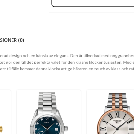
SIONER (0)
rad design och en känsla av elegans. Den är tillverkad med noggrannhet
lket gör den till det perfekta valet för den kräsne klockentusiasten. Med e
t tillfälle kommer denna klocka att ge bäraren en touch av klass och ra