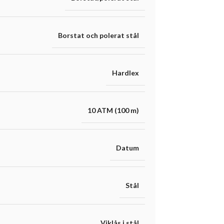
Borstat och polerat stål
Hardlex
10 ATM (100 m)
Datum
Stål
Viklås i stål