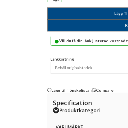
Lägg Ti
K
•
Vill du få din länk justerad kostnads
Länkkortning
Lägg till i önskelistan
Compare
Specification
Produktkategori
VARUMÄRKE