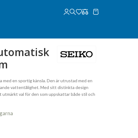
Automatisk
Mm
a med en sportig känsla. Den är utrustad med en
rande vattentålighet. Med sitt distinkta design
tt utmärkt val för den som uppskattar både stil och
agarna