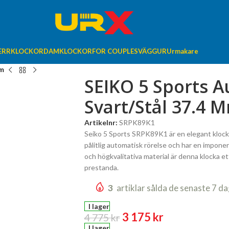
ERRKLOCKOR
DAMKLOCKOR
FOR COUPLES
VÄGGUR
Urmakare
mm
SEIKO 5 Sports 
Svart/Stål 37.4 
Artikelnr:
SRPK89K1
Seiko 5 Sports SRPK89K1 är en elegant klock
pålitlig automatisk rörelse och har en impone
och högkvalitativa material är denna klocka e
prestanda.
3
artiklar sålda de senaste 7 d
I lager
3 175
kr
4 775
kr
I lager