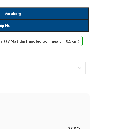
ll I Varukorg
öp Nu
fritt? Mät din handled och lägg till 0,5 cm!
SEIKO