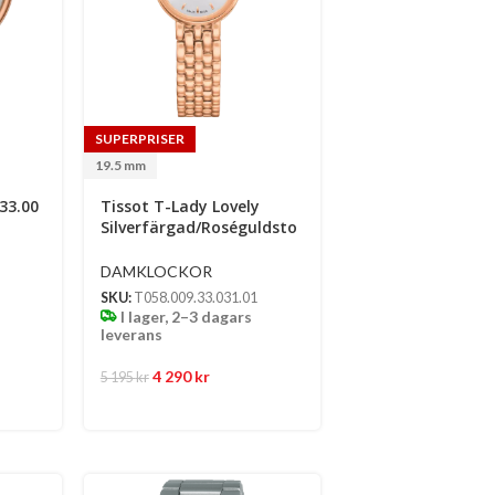
SUPERPRISER
19.5 mm
33.00
Tissot T-Lady Lovely
Silverfärgad/Roséguldsto
Nat Stål 19.5 Mm
DAMKLOCKOR
SKU:
T058.009.33.031.01
I lager, 2–3 dagars
leverans
4 290
kr
5 195
kr