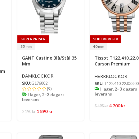
SUPERPRISER
SUPERPRISER
35 mm
40 mm
GANT Castine Blå/Stål 35
Tissot T122.410.22.0
Mm
Carson Premium
Herrklocka 40 Mm
 Mm
DAMKLOCKOR
HERRKLOCKOR
SKU:
G176002
SKU:
T122.410.22.033.00
(9)
I lager, 2–3 dagars
leverans
I lager, 2–3 dagars
leverans
4 700
kr
5 495
kr
1 890
kr
2 190
kr