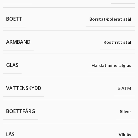
BOETT
Borstat/polerat stål
ARMBAND
Rostfritt stål
GLAS
Härdat mineralglas
VATTENSKYDD
5 ATM
BOETTFÄRG
Silver
LÅS
Viklås