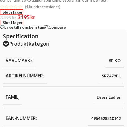
och pålitligt seiko damur som kompletterar din outfit perfekt.
(
4
kundrecensioner)
Slut i lager
3 195
kr
3 495
kr
Slut i lager
Lägg till i önskelistan
Compare
Specification
Produktkategori
VARUMÄRKE
SEIKO
ARTIKELNUMMER:
SRZ479P1
FAMILJ
Dress Ladies
EAN-NUMMER:
4954628210142