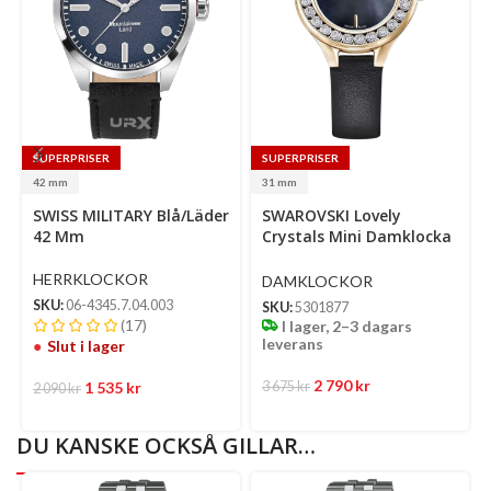
SUPERPRISER
SUPERPRISER
42 mm
31 mm
Select
SWISS MILITARY Blå/Läder
SWAROVSKI Lovely
options
Se
42 Mm
Crystals Mini Damklocka
op
31 Mm Med Svart
Läderarmband
HERRKLOCKOR
DAMKLOCKOR
SKU:
06-4345.7.04.003
SKU:
5301877
(17)
I lager, 2–3 dagars
leverans
Slut i lager
2 790
kr
1 535
kr
3 675
kr
2 090
kr
DU KANSKE OCKSÅ GILLAR…