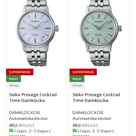
SUPERPRISER
SUPERPRISER
Nyhet
Nyhet
34 mm
34 mm
Select
Select
Se
Seiko Presage Cocktail
Seiko Presage Cocktail
options
options
op
Time Damklocka
Time Damklocka
Automatic 34 Mm –
Automatic 34 Mm –
Ljusblå Urtavla Med
Ljusgrön Urtavla Med
DAMKLOCKOR
,
DAMKLOCKOR
,
Diamanter Och Stållänk
Diamanter Och Stållänk
Automatiska klockor
Automatiska klockor
SKU:
SRPL61J1
SKU:
SRPL63J1
I lager, 2–3 dagars
I lager, 2–3 dagars
leverans
leverans