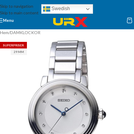
Skip to navigation
Swedish
Skip to main content
Menu
Hem
/
DAMKLOCKOR
SUPERPRISER
29 MM