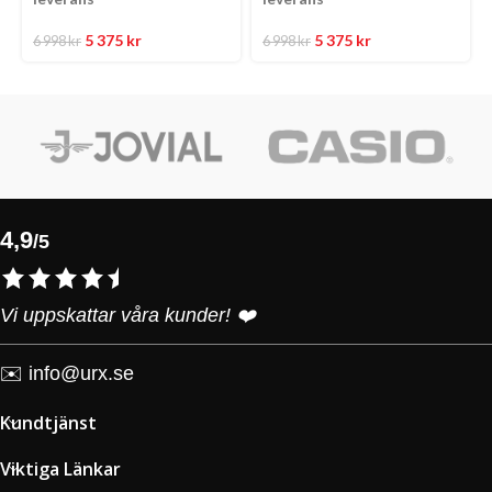
5 375
kr
5 375
kr
6 998
kr
6 998
kr
4,9
/5
Vi uppskattar våra kunder! ❤️
✉️
info@urx.se
Kundtjänst
Viktiga Länkar