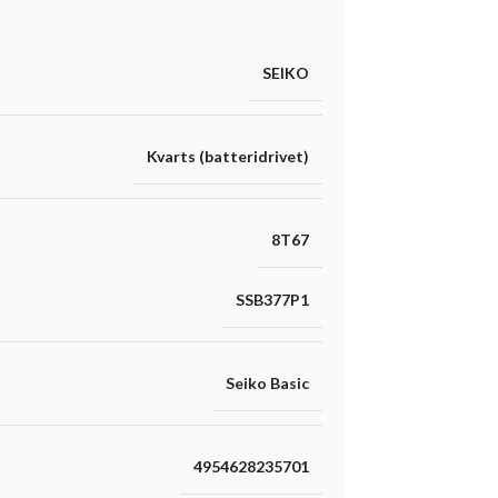
SEIKO
Kvarts (batteridrivet)
8T67
SSB377P1
Seiko Basic
4954628235701