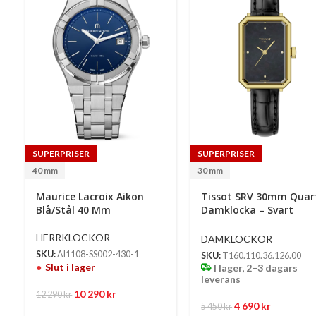
SUPERPRISER
SUPERPRISER
40 mm
30 mm
Maurice Lacroix Aikon
Tissot SRV 30mm Quar
Blå/Stål 40 Mm
Damklocka – Svart
Pärlemor Urtavla & Sva
Läderarmband
HERRKLOCKOR
DAMKLOCKOR
SKU:
AI1108-SS002-430-1
SKU:
T160.110.36.126.00
Slut i lager
I lager, 2–3 dagars
leverans
10 290
kr
12 290
kr
4 690
kr
5 450
kr