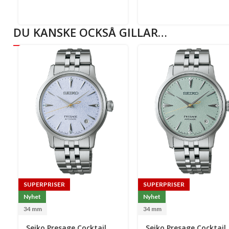
DU KANSKE OCKSÅ GILLAR…
SUPERPRISER
SUPERPRISER
Nyhet
Nyhet
34 mm
34 mm
Seiko Presage Cocktail
Seiko Presage Cocktail