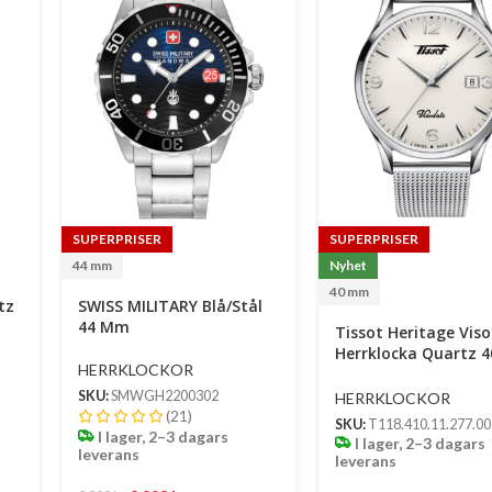
SUPERPRISER
SUPERPRISER
44 mm
Nyhet
40 mm
tz
SWISS MILITARY Blå/Stål
44 Mm
Tissot Heritage Vis
rt
Herrklocka Quartz 
HERRKLOCKOR
– Silver Opalin Urtav
Med Silverfärgad Bo
HERRKLOCKOR
SKU:
SMWGH2200302
Och Meshlänk
(21)
SKU:
T118.410.11.277.00
I lager, 2–3 dagars
I lager, 2–3 dagars
leverans
leverans