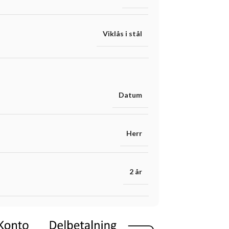
Viklås i stål
Datum
Herr
2 år