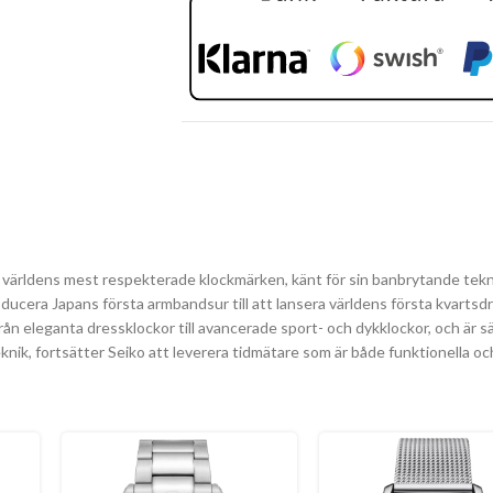
v världens mest respekterade klockmärken, känt för sin banbrytande tekn
troducera Japans första armbandsur till att lansera världens första kvartsd
rån eleganta dressklockor till avancerade sport- och dykklockor, och är sä
knik, fortsätter Seiko att leverera tidmätare som är både funktionella o