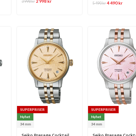
2 998
kr
3 998
kr
4 490
kr
5 490
kr
SUPERPRISER
SUPERPRISER
Nyhet
Nyhet
34 mm
34 mm
Seiko Presage Cocktail
Seiko Presage Cockta