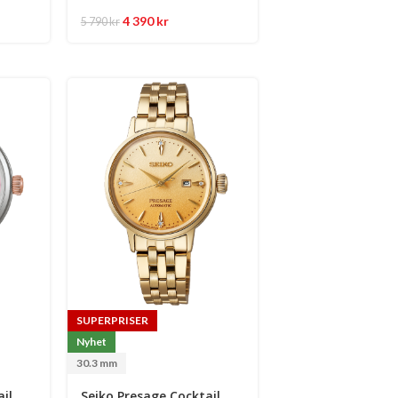
4 390
kr
5 790
kr
SUPERPRISER
Nyhet
30.3 mm
il
Seiko Presage Cocktail