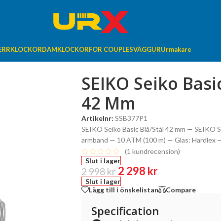
ERRKLOCKOR
DAMKLOCKOR
FOR COUPLES
VÄGGUR
Urmakare
SEIKO Seiko Basic
42 Mm
Artikelnr:
SSB377P1
SEIKO Seiko Basic Blå/Stål 42 mm — SEIKO Sei
armband — 10 ATM (100 m) — Glas: Hardlex — 
(
1
kundrecension)
Slut i lager
2 298
kr
2 998
kr
Slut i lager
Lägg till i önskelistan
Compare
Specification