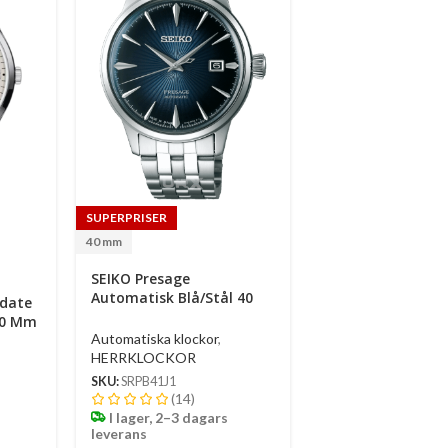
SUPERPRISER
40 mm
SEIKO Presage
Automatisk Blå/Stål 40
odate
Mm
40 Mm
Automatiska klockor
,
la
HERRKLOCKOR
ett
SKU:
SRPB41J1
(14)
I lager, 2–3 dagars
leverans