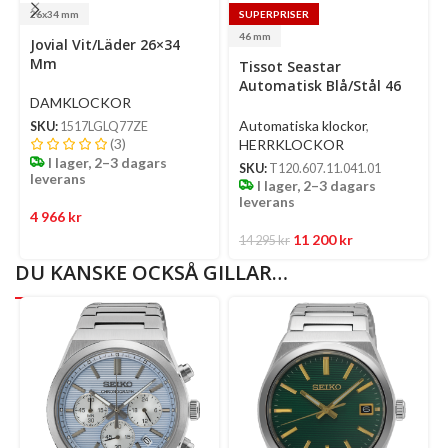
26x34 mm
SUPERPRISER
Select
Se
46 mm
Jovial Vit/Läder 26×34
options
op
Select
Mm
Tissot Seastar
options
Automatisk Blå/Stål 46
DAMKLOCKOR
Mm
Automatiska klockor
,
SKU:
1517LGLQ77ZE
(3)
HERRKLOCKOR
I lager, 2–3 dagars
SKU:
T120.607.11.041.01
leverans
I lager, 2–3 dagars
leverans
4 966
kr
11 200
kr
14 295
kr
DU KANSKE OCKSÅ GILLAR…