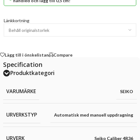
handled och lägg till 0,5 cm!
Länkkortning
Lägg till i önskelistan
Compare
Specification
Produktkategori
VARUMÄRKE
SEIKO
URVERKSTYP
Automatisk med manuell uppdragning
URVERK
Seiko Caliber 4R36