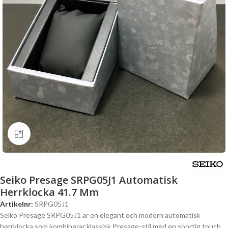
Click to enlarge
Seiko Presage SRPG05J1 Automatisk
Herrklocka 41.7 Mm
Artikelnr:
SRPG05J1
Seiko Presage SRPG05J1 är en elegant och modern automatisk
herrklocka som kombinerar klassisk Presage-stil med en sportig touch.