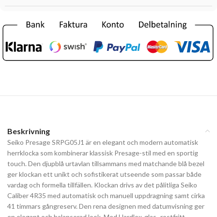
Beskrivning
Seiko Presage SRPG05J1 är en elegant och modern automatisk
herrklocka som kombinerar klassisk Presage-stil med en sportig
touch. Den djupblå urtavlan tillsammans med matchande blå bezel
ger klockan ett unikt och sofistikerat utseende som passar både
vardag och formella tillfällen. Klockan drivs av det pålitliga Seiko
Caliber 4R35 med automatisk och manuell uppdragning samt cirka
41 timmars gångreserv. Den rena designen med datumvisning ger
en elegant och balanserad look. Med Hardlex-glas، rostfritt