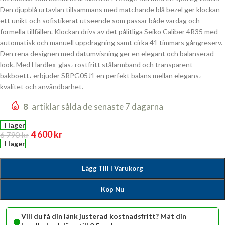
Den djupblå urtavlan tillsammans med matchande blå bezel ger klockan
ett unikt och sofistikerat utseende som passar både vardag och
formella tillfällen. Klockan drivs av det pålitliga Seiko Caliber 4R35 med
automatisk och manuell uppdragning samt cirka 41 timmars gångreserv.
Den rena designen med datumvisning ger en elegant och balanserad
look. Med Hardlex-glas، rostfritt stålarmband och transparent
bakboett، erbjuder SRPG05J1 en perfekt balans mellan elegans،
kvalitet och användbarhet.
8
artiklar sålda de senaste 7 dagarna
I lager
4 600
kr
6 790
kr
I lager
Lägg Till I Varukorg
Köp Nu
•
Vill du få din länk justerad kostnadsfritt? Mät din