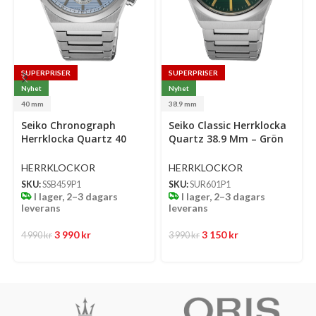
SUPERPRISER
SUPERPRISER
Nyhet
Nyhet
40 mm
38.9 mm
Select
Select
Se
Seiko Chronograph
Seiko Classic Herrklocka
options
options
op
Herrklocka Quartz 40
Quartz 38.9 Mm – Grön
Mm – Ljusblå Mönstrad
Mönstrad Urtavla Med
Urtavla Med Stållänk
Stållänk
HERRKLOCKOR
HERRKLOCKOR
SKU:
SSB459P1
SKU:
SUR601P1
I lager, 2–3 dagars
I lager, 2–3 dagars
leverans
leverans
3 990
kr
3 150
kr
4 990
kr
3 990
kr