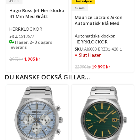
41 mm
Bästsäljare
Select
Se
42 mm
Hugo Boss Jet Herrklocka
options
op
41 Mm Med Grått
Maurice Lacroix Aikon
Stålarmband
Automatisk Blå Med
Arabiska Siffror Och
HERRKLOCKOR
Indexmarkeringar
Automatiska klockor
,
SKU:
1513677
Självlysande Visare/Läder
HERRKLOCKOR
I lager, 2–3 dagars
42 Mm
leverans
SKU:
AI6008-BRZ01-420-1
Slut i lager
1 985
kr
2 975
kr
19 890
kr
22 990
kr
DU KANSKE OCKSÅ GILLAR…