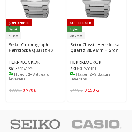
SUPERPRISER
SUPERPRISER
Nyhet
Nyhet
40 mm
38.9 mm
Select
Select
Se
Seiko Chronograph
Seiko Classic Herrklocka
options
options
op
Herrklocka Quartz 40
Quartz 38.9 Mm – Grön
Mm – Ljusblå Mönstrad
Mönstrad Urtavla Med
Urtavla Med Stållänk
Stållänk
HERRKLOCKOR
HERRKLOCKOR
SKU:
SSB459P1
SKU:
SUR601P1
I lager, 2–3 dagars
I lager, 2–3 dagars
leverans
leverans
3 990
kr
3 150
kr
4 990
kr
3 990
kr