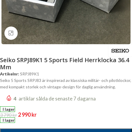
Click to enlarge
Seiko SRPJ89K1 5 Sports Field Herrklocka 36.4
Mm
Artikelnr:
SRPJ89K1
Seiko 5 Sports SRPJ83 är inspirerad av klassiska militär- och pilotklockor,
med kompakt storlek och vintage-design för daglig användning.
4
artiklar sålda de senaste 7 dagarna
I lager
2 990
kr
3 790
kr
I lager