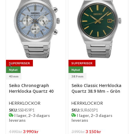
SUPERPRISER
SUPERPRISER
Nyhet
Nyhet
40 mm
38.9 mm
Select
Select
Se
Seiko Chronograph
Seiko Classic Herrklocka
options
options
op
Herrklocka Quartz 40
Quartz 38.9 Mm – Grön
Mm – Ljusblå Mönstrad
Mönstrad Urtavla Med
Urtavla Med Stållänk
Stållänk
HERRKLOCKOR
HERRKLOCKOR
SKU:
SSB459P1
SKU:
SUR601P1
I lager, 2–3 dagars
I lager, 2–3 dagars
leverans
leverans
3 990
kr
3 150
kr
4 990
kr
3 990
kr