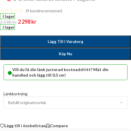
(
9
kundrecensioner)
I lager
2 298
kr
2 598
kr
I lager
Lägg Till I Varukorg
Köp Nu
•
Vill du få din länk justerad kostnadsfritt? Mät din
handled och lägg till 0,5 cm!
Länkkortning
Lägg till i önskelistan
Compare