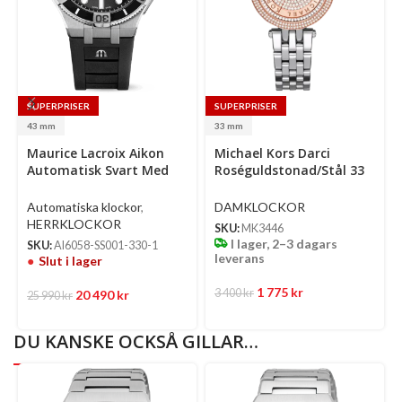
SUPERPRISER
SUPERPRISER
43 mm
33 mm
Select
Maurice Lacroix Aikon
Michael Kors Darci
options
Automatisk Svart Med
Roséguldstonad/Stål 33
Självlysande Index Och
Mm
Visare/Gummi 43 Mm
Automatiska klockor
,
DAMKLOCKOR
HERRKLOCKOR
SKU:
MK3446
I lager, 2–3 dagars
SKU:
AI6058-SS001-330-1
leverans
Slut i lager
1 775
kr
3 400
kr
20 490
kr
25 990
kr
DU KANSKE OCKSÅ GILLAR…