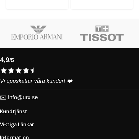
4,9
/5
Vi uppskattar våra kunder! ❤️
✉️
info@urx.se
Kundtjänst
Viktiga Länkar
Information