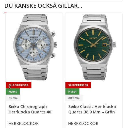
DU KANSKE OCKSÅ GILLAR…
SUPERPRISER
SUPERPRISER
Nyhet
Nyhet
40 mm
38.9 mm
Select
Select
Se
Seiko Chronograph
Seiko Classic Herrklocka
options
options
op
Herrklocka Quartz 40
Quartz 38.9 Mm – Grön
Mm – Ljusblå Mönstrad
Mönstrad Urtavla Med
Urtavla Med Stållänk
Stållänk
HERRKLOCKOR
HERRKLOCKOR