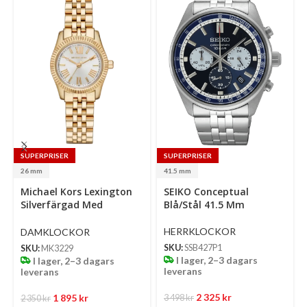
SUPERPRISER
SUPERPRISER
26 mm
41.5 mm
Select
Select
Se
Michael Kors Lexington
SEIKO Conceptual
options
options
op
Silverfärgad Med
Blå/Stål 41.5 Mm
Romerska Siffror Och
Indexmarkeringar/Stål 26
HERRKLOCKOR
DAMKLOCKOR
Mm
SKU:
SSB427P1
SKU:
MK3229
I lager, 2–3 dagars
I lager, 2–3 dagars
leverans
leverans
2 325
kr
1 895
kr
3 498
kr
2 350
kr