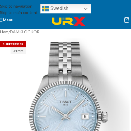
Skip to navigation
Swedish
Skip to main content
Menu
Hem
/
DAMKLOCKOR
SUPERPRISER
34 MM