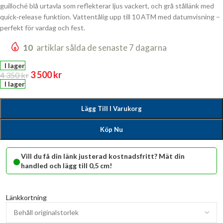
guilloché blå urtavla som reflekterar ljus vackert, och grå stållänk med
quick‑release funktion. Vattentålig upp till 10 ATM med datumvisning –
perfekt för vardag och fest.
10
artiklar sålda de senaste 7 dagarna
I lager
3 500
kr
4 350
kr
I lager
Lägg Till I Varukorg
Köp Nu
•
Vill du få din länk justerad kostnadsfritt? Mät din
handled och lägg till 0,5 cm!
Länkkortning