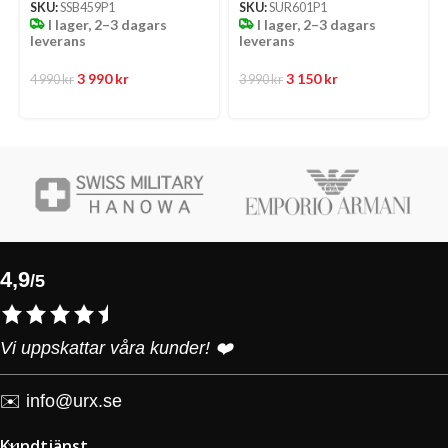
SKU:
SSB459P1
SKU:
SUR601P1
I lager, 2–3 dagars
I lager, 2–3 dagars
leverans
leverans
3 990
kr
3 150
kr
4 990
kr
3 990
kr
4,9
/5
Vi uppskattar våra kunder! ❤️
✉️
info@urx.se
Kundtjänst