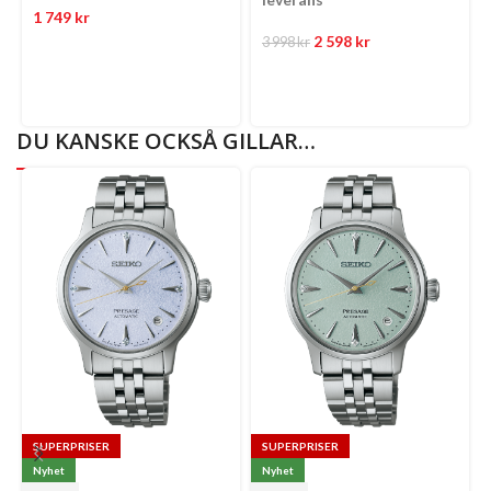
1 749
kr
2 598
kr
3 998
kr
DU KANSKE OCKSÅ GILLAR…
SUPERPRISER
SUPERPRISER
Nyhet
Nyhet