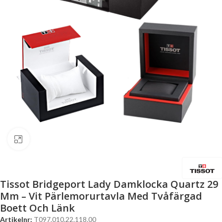
Click to enlarge
Tissot Bridgeport Lady Damklocka Quartz 29
Mm – Vit Pärlemorurtavla Med Tvåfärgad
Boett Och Länk
Artikelnr:
T097.010.22.118.00