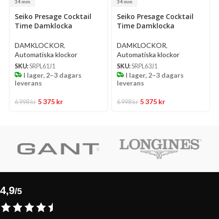
34 mm
34 mm
Select
Select
Se
Seiko Presage Cocktail
Seiko Presage Cocktail
options
options
op
Time Damklocka
Time Damklocka
Automatic 34 Mm –
Automatic 34 Mm –
Ljusblå Urtavla Med
Ljusgrön Urtavla Med
DAMKLOCKOR
,
DAMKLOCKOR
,
Diamanter Och Stållänk
Diamanter Och Stållänk
Automatiska klockor
Automatiska klockor
SKU:
SRPL61J1
SKU:
SRPL63J1
I lager, 2–3 dagars
I lager, 2–3 dagars
leverans
leverans
5 375
kr
5 375
kr
6 998
kr
6 998
kr
4,9
/5