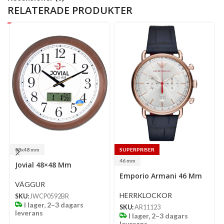
RELATERADE PRODUKTER
48x48 mm
SUPERPRISER
Select
46 mm
Jovial 48×48 Mm
options
Select
Se
Emporio Armani 46 Mm
options
op
VÄGGUR
HERRKLOCKOR
SKU:
JWCP0592BR
I lager, 2–3 dagars
SKU:
AR11123
leverans
I lager, 2–3 dagars
leverans