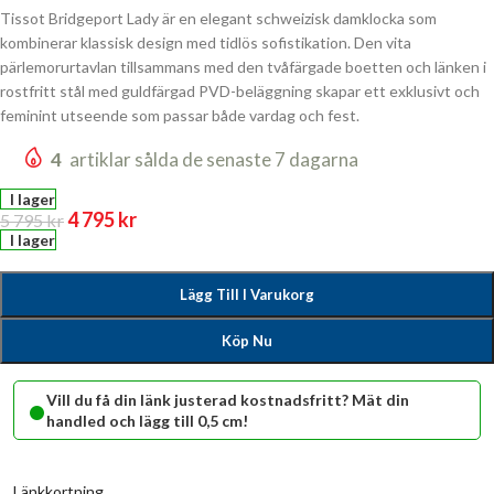
Tissot Bridgeport Lady är en elegant schweizisk damklocka som
kombinerar klassisk design med tidlös sofistikation. Den vita
pärlemorurtavlan tillsammans med den tvåfärgade boetten och länken i
rostfritt stål med guldfärgad PVD-beläggning skapar ett exklusivt och
feminint utseende som passar både vardag och fest.
4
artiklar sålda de senaste 7 dagarna
I lager
4 795
kr
5 795
kr
I lager
Lägg Till I Varukorg
Köp Nu
•
Vill du få din länk justerad kostnadsfritt? Mät din
handled och lägg till 0,5 cm!
Länkkortning