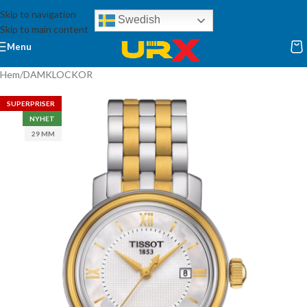
Skip to navigation
Swedish
Skip to main content
Menu
Hem
/
DAMKLOCKOR
SUPERPRISER
NYHET
29 MM