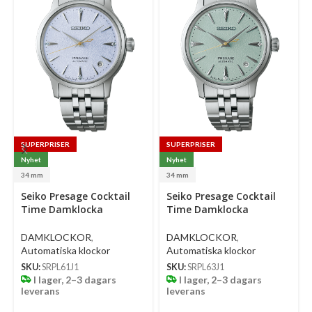
SUPERPRISER
SUPERPRISER
Nyhet
Nyhet
34 mm
34 mm
Select
Select
Se
Seiko Presage Cocktail
Seiko Presage Cocktail
options
options
op
Time Damklocka
Time Damklocka
Automatic 34 Mm –
Automatic 34 Mm –
Ljusblå Urtavla Med
Ljusgrön Urtavla Med
DAMKLOCKOR
,
DAMKLOCKOR
,
Diamanter Och Stållänk
Diamanter Och Stållänk
Automatiska klockor
Automatiska klockor
SKU:
SRPL61J1
SKU:
SRPL63J1
I lager, 2–3 dagars
I lager, 2–3 dagars
leverans
leverans