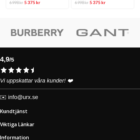
5 375
kr
5 375
kr
6 998
kr
6 998
kr
4,9
/5
Vi uppskattar våra kunder! ❤️
✉️
info@urx.se
Kundtjänst
Viktiga Länkar
Information