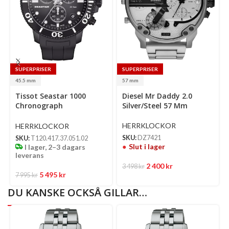
SUPERPRISER
SUPERPRISER
Se
45.5 mm
57 mm
op
Select
Tissot Seastar 1000
Diesel Mr Daddy 2.0
options
Chronograph
Silver/Steel 57 Mm
Svart/Gummi 45.5 Mm
HERRKLOCKOR
HERRKLOCKOR
SKU:
DZ7421
SKU:
T120.417.37.051.02
Slut i lager
I lager, 2–3 dagars
leverans
2 400
kr
3 498
kr
5 495
kr
7 995
kr
DU KANSKE OCKSÅ GILLAR…