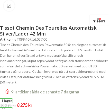
Click to enlarge
Tissot Chemin Des Tourelles Automatisk
Silver/Läder 42 Mm
Artikelnr:
T099.407.16.037.00
Tissot Chemin des Tourelles Powermatic 80 är en elegant automatisk
herrklocka med 42 mm boett i borstat och polerat 316L rostfritt stål.
Den har en silverfärgad urtavla med arabiska siffror och
indexmarkeringar, kupat repskyddat safirglas och transparent bakboett
som visar det schweiziska Powermatic 80-verket med upp till 80
timmars gångreserv. Klockan levereras på ett svart läderarmband med
viklås i stål, har datumvisning vid kl. 6 och är vattenskyddad till 5 ATM
(50 meter).
9
artiklar sålda de senaste 7 dagarna
I lager
8 275
kr
10 295
kr