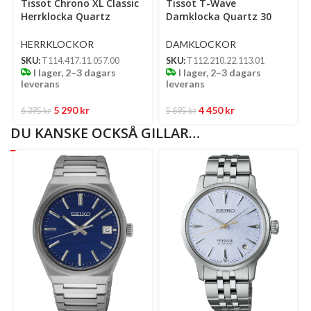
Tissot Chrono XL Classic
Tissot T-Wave
options
options
Herrklocka Quartz
Damklocka Quartz 30
Chronograph 45 Mm –
Mm – Vit
Svart Urtavla Med
Pärlemorurtavla Med
HERRKLOCKOR
DAMKLOCKOR
Silverfärgad Boett Och
Tvåfärgad Boett Och
SKU:
T114.417.11.057.00
SKU:
T112.210.22.113.01
Länk
Länk
I lager, 2–3 dagars
I lager, 2–3 dagars
leverans
leverans
5 290
kr
4 450
kr
6 395
kr
5 695
kr
DU KANSKE OCKSÅ GILLAR…