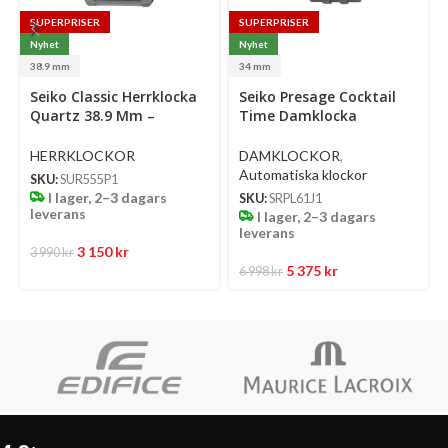
SUPERPRISER
SUPERPRISER
Nyhet
Nyhet
38.9 mm
34 mm
Select
Select
Se
Seiko Classic Herrklocka
Seiko Presage Cocktail
options
options
op
Quartz 38.9 Mm –
Time Damklocka
Mörkblå Mönstrad
Automatic 34 Mm –
Urtavla Med Stållänk
Ljusblå Urtavla Med
HERRKLOCKOR
DAMKLOCKOR
,
Diamanter Och Stållänk
Automatiska klockor
SKU:
SUR555P1
I lager, 2–3 dagars
SKU:
SRPL61J1
leverans
I lager, 2–3 dagars
leverans
3 150
kr
3 990
kr
5 375
kr
6 998
kr