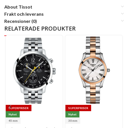
About Tissot
Frakt och leverans
Recensioner (0)
RELATERADE PRODUKTER
SUPERPRISER
SUPERPRISER
Nyhet
Nyhet
Se
45 mm
30 mm
op
Select
Select