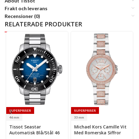
About Tissot
Frakt och leverans
Recensioner (0)
RELATERADE PRODUKTER
SUPERPRISER
SUPERPRISER
46 mm
33 mm
Select
Select
Se
Tissot Seastar
Michael Kors Camille Vit
options
options
op
Automatisk Blå/Stål 46
Med Romerska Siffror
Mm
Och