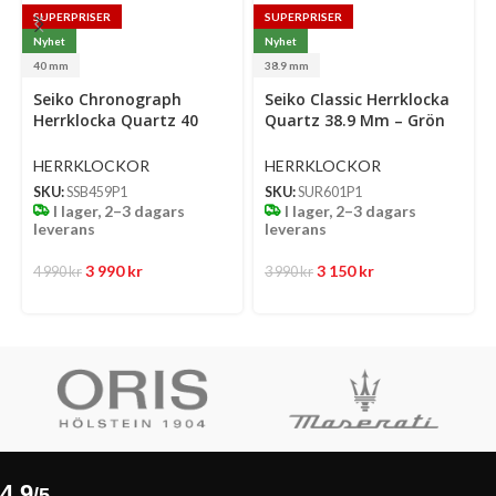
SUPERPRISER
SUPERPRISER
Nyhet
Nyhet
40 mm
38.9 mm
Select
Select
Se
Seiko Chronograph
Seiko Classic Herrklocka
options
options
op
Herrklocka Quartz 40
Quartz 38.9 Mm – Grön
Mm – Ljusblå Mönstrad
Mönstrad Urtavla Med
Urtavla Med Stållänk
Stållänk
HERRKLOCKOR
HERRKLOCKOR
SKU:
SSB459P1
SKU:
SUR601P1
I lager, 2–3 dagars
I lager, 2–3 dagars
leverans
leverans
3 990
kr
3 150
kr
4 990
kr
3 990
kr
4,9
/5