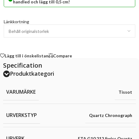
handled och lägg till 0,5 cm!
Länkkortning
Lägg till i önskelistan
Compare
Specification
Produktkategori
VARUMÄRKE
Tissot
URVERKSTYP
Quartz Chronograph
URVERK
ETA G10.212 Swiss Quartz