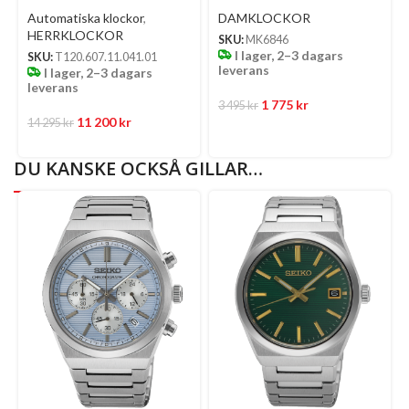
Indexmarkeringar/Stål 33
Automatiska klockor
,
DAMKLOCKOR
Mm
HERRKLOCKOR
SKU:
MK6846
I lager, 2–3 dagars
SKU:
T120.607.11.041.01
leverans
I lager, 2–3 dagars
leverans
1 775
kr
3 495
kr
11 200
kr
14 295
kr
DU KANSKE OCKSÅ GILLAR…