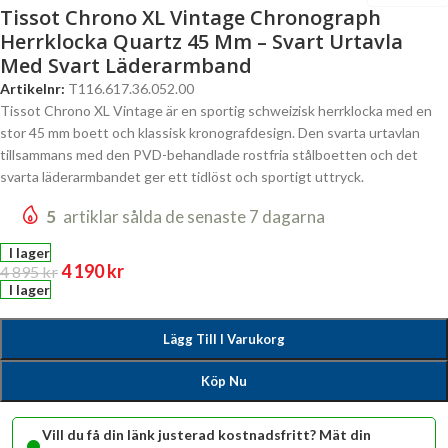
Tissot Chrono XL Vintage Chronograph
Herrklocka Quartz 45 Mm – Svart Urtavla
Med Svart Läderarmband
Artikelnr:
T116.617.36.052.00
Tissot Chrono XL Vintage är en sportig schweizisk herrklocka med en
stor 45 mm boett och klassisk kronografdesign. Den svarta urtavlan
tillsammans med den PVD-behandlade rostfria stålboetten och det
svarta läderarmbandet ger ett tidlöst och sportigt uttryck.
5
artiklar sålda de senaste 7 dagarna
I lager
4 190
kr
4 895
kr
I lager
Lägg Till I Varukorg
Köp Nu
•
Vill du få din länk justerad kostnadsfritt? Mät din