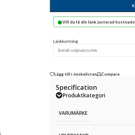
K
•
Vill du få din länk justerad kostnads
Länkkortning
Lägg till i önskelistan
Compare
Specification
Produktkategori
VARUMÄRKE