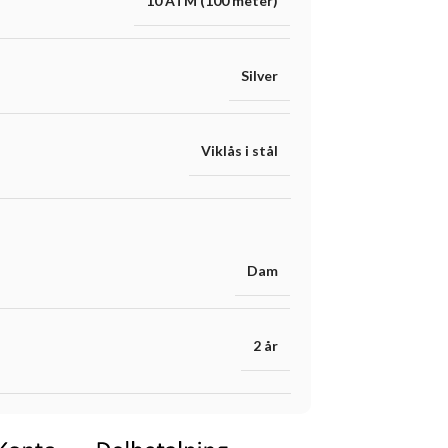
10 ATM (100 meter)
Silver
Viklås i stål
Dam
2 år