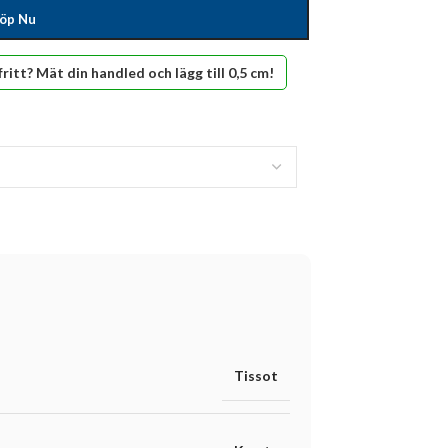
öp Nu
fritt? Mät din handled och lägg till 0,5 cm!
Tissot