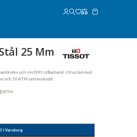
/Stål 25 Mm
mantindex och rostfritt stålarband. Utrustad med
flex och 10 ATM vattenskydd.
agarna
ll I Varukorg