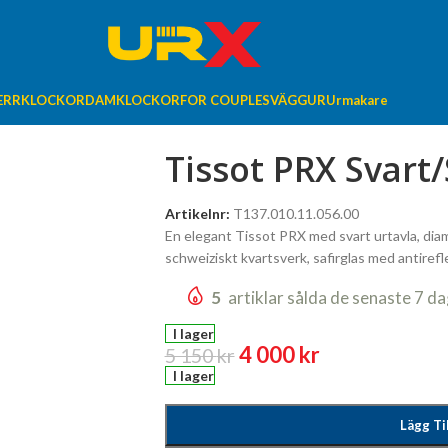
ERRKLOCKOR
DAMKLOCKOR
FOR COUPLES
VÄGGUR
Urmakare
Tissot PRX Svart
Artikelnr:
T137.010.11.056.00
En elegant Tissot PRX med svart urtavla, dia
schweiziskt kvartsverk, safirglas med antire
5
artiklar sålda de senaste 7 d
I lager
4 000
kr
5 150
kr
I lager
Lägg Ti