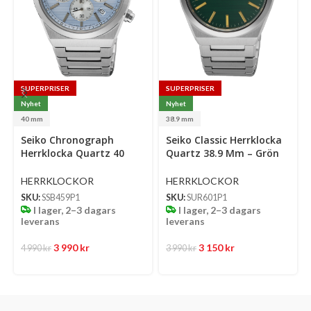
SUPERPRISER
SUPERPRISER
Nyhet
Nyhet
40 mm
38.9 mm
Select
Select
Se
Seiko Chronograph
Seiko Classic Herrklocka
options
options
op
Herrklocka Quartz 40
Quartz 38.9 Mm – Grön
Mm – Ljusblå Mönstrad
Mönstrad Urtavla Med
Urtavla Med Stållänk
Stållänk
HERRKLOCKOR
HERRKLOCKOR
SKU:
SSB459P1
SKU:
SUR601P1
I lager, 2–3 dagars
I lager, 2–3 dagars
leverans
leverans
3 990
kr
3 150
kr
4 990
kr
3 990
kr