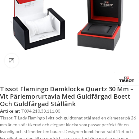
Click to enlarge
Tissot Flamingo Damklocka Quartz 30 Mm –
Vit Pärlemorurtavla Med Guldfärgad Boett
Och Guldfärgad Stållänk
Artikelnr:
T094.210.33.111.00
Tissot T-Lady Flamingo i vitt och guldtonat stål med en diameter på 26
mm är en sofistikerad och elegant klocka som passar perfekt för en
kvinnlig och stilmedveten bärare. Designen kombinerar subtilitet och
lyx, vilket gör den till en perfekt accessoar för både vardag och mer