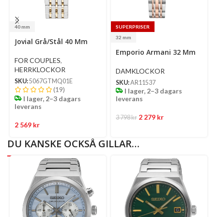
40 mm
SUPERPRISER
Select
Se
32 mm
Jovial Grå/Stål 40 Mm
options
op
Select
Emporio Armani 32 Mm
options
FOR COUPLES
,
HERRKLOCKOR
DAMKLOCKOR
SKU:
5067GTMQ01E
SKU:
AR11537
(19)
I lager, 2–3 dagars
I lager, 2–3 dagars
leverans
leverans
2 279
kr
3 798
kr
2 569
kr
DU KANSKE OCKSÅ GILLAR…