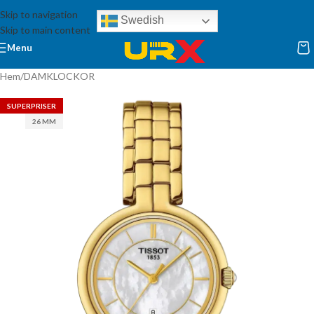
Skip to navigation
Swedish
Skip to main content
Menu
Hem
/
DAMKLOCKOR
SUPERPRISER
26 MM