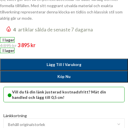
formella tillfällen. Med sitt noggrant utvalda material och exakta
tillverkning representerar denna klocka en tidlös och klassisk stil som
aldrig går ur mode.
4
artiklar sålda de senaste 7 dagarna
I lager
3 895
kr
4 895
kr
I lager
Lägg Till I Varukorg
Köp Nu
•
Vill du få din länk justerad kostnadsfritt? Mät din
handled och lägg till 0,5 cm!
Länkkortning