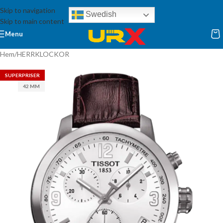
Skip to navigation
Swedish
Skip to main content
Menu
Hem
/
HERRKLOCKOR
SUPERPRISER
42 MM