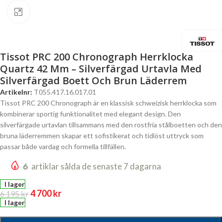
Click to enlarge
Tissot PRC 200 Chronograph Herrklocka
Quartz 42 Mm – Silverfärgad Urtavla Med
Silverfärgad Boett Och Brun Läderrem
Artikelnr:
T055.417.16.017.01
Tissot PRC 200 Chronograph är en klassisk schweizisk herrklocka som
kombinerar sportig funktionalitet med elegant design. Den
silverfärgade urtavlan tillsammans med den rostfria stålboetten och den
bruna läderremmen skapar ett sofistikerat och tidlöst uttryck som
passar både vardag och formella tillfällen.
6
artiklar sålda de senaste 7 dagarna
I lager
4 700
kr
6 195
kr
I lager