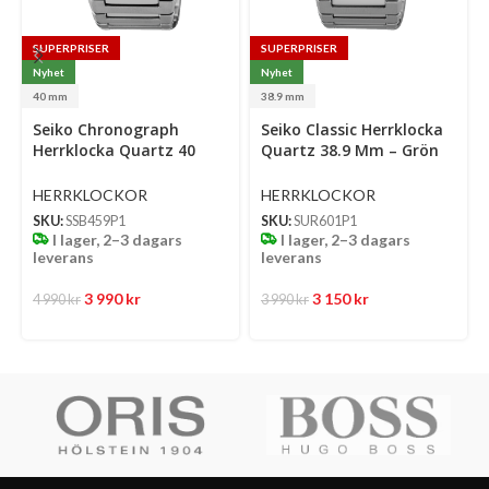
SUPERPRISER
SUPERPRISER
Nyhet
Nyhet
40 mm
38.9 mm
Select
Select
Se
Seiko Chronograph
Seiko Classic Herrklocka
options
options
op
Herrklocka Quartz 40
Quartz 38.9 Mm – Grön
Mm – Ljusblå Mönstrad
Mönstrad Urtavla Med
Urtavla Med Stållänk
Stållänk
HERRKLOCKOR
HERRKLOCKOR
SKU:
SSB459P1
SKU:
SUR601P1
I lager, 2–3 dagars
I lager, 2–3 dagars
leverans
leverans
3 990
kr
3 150
kr
4 990
kr
3 990
kr