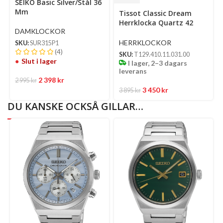
SEIKO Basic Silver/Stål 36
Select
Mm
Tissot Classic Dream
options
Herrklocka Quartz 42
DAMKLOCKOR
Mm – Silverfärgad
Urtavla Med Stållänk
HERRKLOCKOR
SKU:
SUR315P1
(4)
SKU:
T129.410.11.031.00
Slut i lager
I lager, 2–3 dagars
leverans
2 398
kr
2 995
kr
3 450
kr
3 895
kr
DU KANSKE OCKSÅ GILLAR…