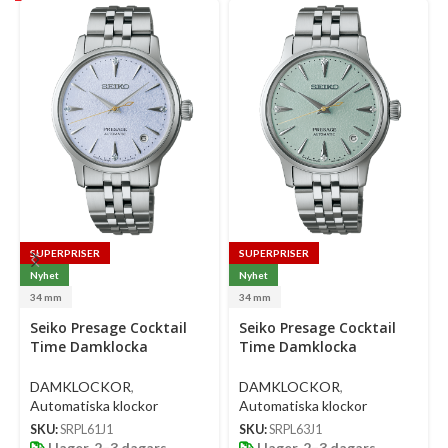
SUPERPRISER
SUPERPRISER
Nyhet
Nyhet
34 mm
34 mm
Select
Select
Se
Seiko Presage Cocktail
Seiko Presage Cocktail
options
options
op
Time Damklocka
Time Damklocka
Automatic 34 Mm –
Automatic 34 Mm –
Ljusblå Urtavla Med
Ljusgrön Urtavla Med
DAMKLOCKOR
,
DAMKLOCKOR
,
Diamanter Och Stållänk
Diamanter Och Stållänk
Automatiska klockor
Automatiska klockor
SKU:
SRPL61J1
SKU:
SRPL63J1
I lager, 2–3 dagars
I lager, 2–3 dagars