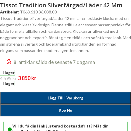
Tissot Tradition Silverfärgad/Läder 42 Mm
Artikelnr:
T063.610.36.038.00
Tissot Tradition Silverfärgad/Läder 42 mm är en exklusiv klocka med en
elegant och klassisk design. Denna stilfulla accessoar passar perfekt för
både formella tillfällen och vardagsbruk. Klockan är tillverkad med
noggrannhet och expertis för att ge en tidlös och sofistikerad look. Med
sin stilrena silverfärg och läderarmband utstrålar den en förfinad
elegans som passar den moderna gentlemannen.
8
artiklar sålda de senaste 7 dagarna
I lager
3 850
kr
4 595
kr
I lager
Lägg Till I Varukorg
Köp Nu
•
Vill du få din länk justerad kostnadsfritt? Mät din