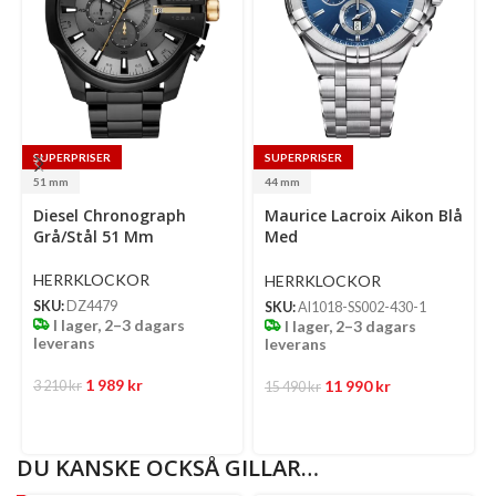
SUPERPRISER
SUPERPRISER
51 mm
44 mm
Select
Select
Diesel Chronograph
Maurice Lacroix Aikon Blå
options
options
Se
Grå/Stål 51 Mm
Med
op
Indexmarkeringar/Stål 44
Mm
HERRKLOCKOR
HERRKLOCKOR
SKU:
DZ4479
SKU:
AI1018-SS002-430-1
I lager, 2–3 dagars
I lager, 2–3 dagars
leverans
leverans
1 989
kr
11 990
kr
3 210
kr
15 490
kr
DU KANSKE OCKSÅ GILLAR…