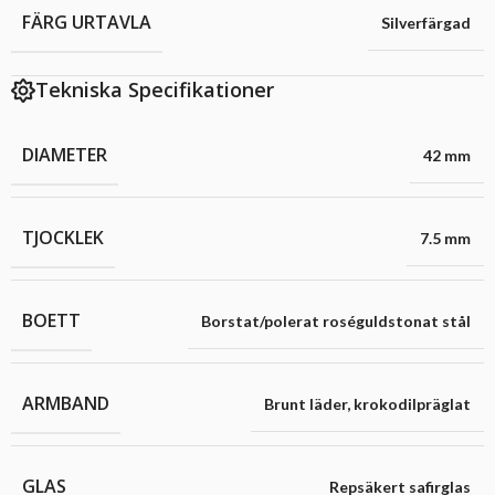
FÄRG URTAVLA
Silverfärgad
Tekniska Specifikationer
DIAMETER
42 mm
TJOCKLEK
7.5 mm
BOETT
Borstat/polerat roséguldstonat stål
ARMBAND
Brunt läder
,
krokodilpräglat
GLAS
Repsäkert safirglas