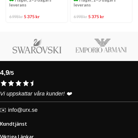
leverans
leverans
5 375
kr
5 375
kr
6 998
kr
6 998
kr
4,9
/5
Vi uppskattar våra kunder! ❤️
✉️
info@urx.se
Kundtjänst
Viktiga Länkar