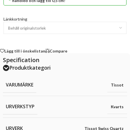
handled och lägg till 0,5 cm!
Länkkortning
Lägg till i önskelistan
Compare
Specification
Produktkategori
VARUMÄRKE
Tissot
URVERKSTYP
Kvarts
URVERK
Tissot Swiss Quartz