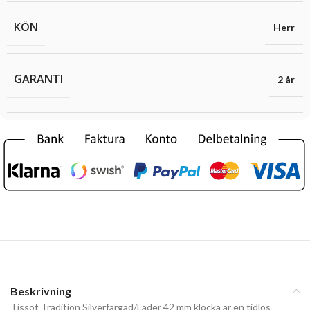
KÖN
Herr
GARANTI
2 år
Beskrivning
Tissot Tradition Silverfärgad/Läder 42 mm klocka är en tidlös