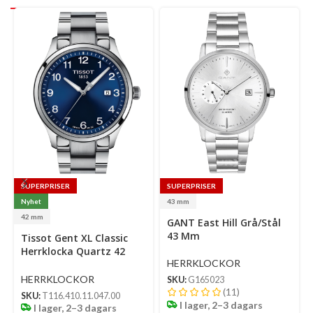
SUPERPRISER
SUPERPRISER
Nyhet
43 mm
Select
Se
42 mm
GANT East Hill Grå/Stål
options
op
Select
43 Mm
Tissot Gent XL Classic
options
Herrklocka Quartz 42
HERRKLOCKOR
Mm – Blå Urtavla Med
Silverfärgad Boett Och
HERRKLOCKOR
SKU:
G165023
Länk
(11)
SKU:
T116.410.11.047.00
I lager, 2–3 dagars
I lager, 2–3 dagars