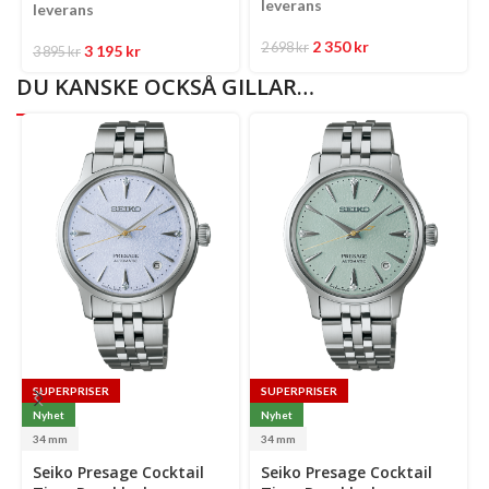
leverans
leverans
2 350
kr
2 698
kr
3 195
kr
3 895
kr
DU KANSKE OCKSÅ GILLAR…
SUPERPRISER
SUPERPRISER
Nyhet
Nyhet
34 mm
34 mm
Select
Select
Se
Seiko Presage Cocktail
Seiko Presage Cocktail
options
options
op