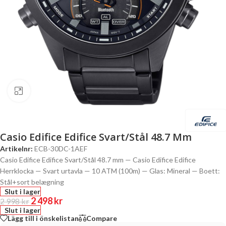
Click to enlarge
Casio Edifice Edifice Svart/Stål 48.7 Mm
Artikelnr:
ECB-30DC-1AEF
Casio Edifice Edifice Svart/Stål 48.7 mm — Casio Edifice Edifice
Herrklocka — Svart urtavla — 10 ATM (100m) — Glas: Mineral — Boett:
Stål+sort belægning
Slut i lager
2 498
kr
2 998
kr
Slut i lager
Lägg till i önskelistan
Compare