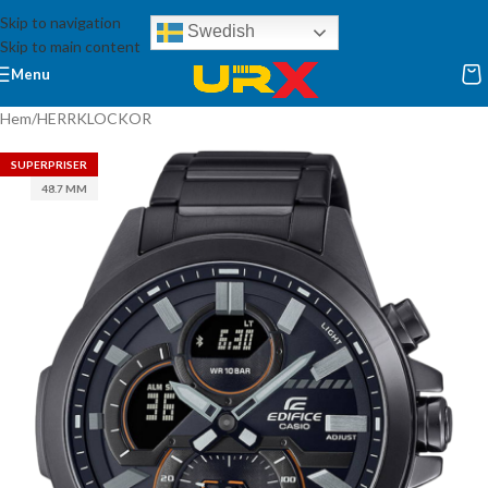
Skip to navigation
Swedish
Skip to main content
Menu
Hem
/
HERRKLOCKOR
SUPERPRISER
48.7 MM