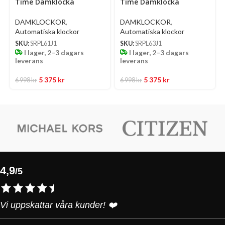
Time Damklocka
Time Damklocka
Automatic 34 Mm –
Automatic 34 Mm –
Ljusblå Urtavla Med
Ljusgrön Urtavla Med
DAMKLOCKOR
,
DAMKLOCKOR
,
Diamanter Och Stållänk
Diamanter Och Stållänk
Automatiska klockor
Automatiska klockor
SKU:
SRPL61J1
SKU:
SRPL63J1
I lager, 2–3 dagars
I lager, 2–3 dagars
leverans
leverans
5 375
kr
5 375
kr
6 998
kr
6 998
kr
4,9
/5
Vi uppskattar våra kunder! ❤️