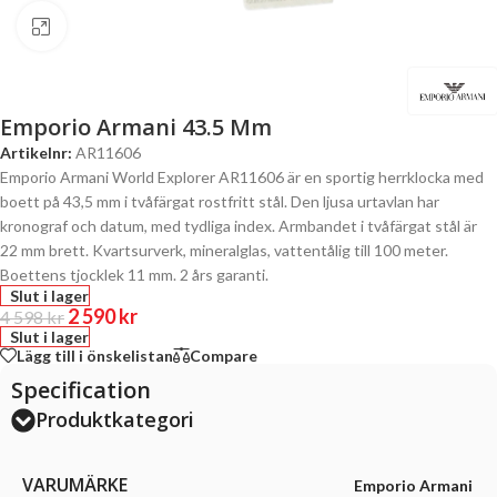
Click to enlarge
Emporio Armani 43.5 Mm
Artikelnr:
AR11606
Emporio Armani World Explorer AR11606 är en sportig herrklocka med
boett på 43,5 mm i tvåfärgat rostfritt stål. Den ljusa urtavlan har
kronograf och datum, med tydliga index. Armbandet i tvåfärgat stål är
22 mm brett. Kvartsurverk, mineralglas, vattentålig till 100 meter.
Boettens tjocklek 11 mm. 2 års garanti.
Slut i lager
2 590
kr
4 598
kr
Slut i lager
Lägg till i önskelistan
Compare
Specification
Produktkategori
VARUMÄRKE
Emporio Armani