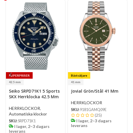
SUPERPRISER
Bästsäljare
Se
42.5 mm
41 mm
op
Select
Select
Seiko SRPD71K1 5 Sports
Jovial Grön/Stål 41 Mm
options
options
SKX Herrklocka 42.5 Mm
HERRKLOCKOR
HERRKLOCKOR
,
SKU:
9181GAMQ09E
Automatiska klockor
(25)
I lager, 2–3 dagars
SKU:
SRPD71K1
leverans
I lager, 2–3 dagars
leverans