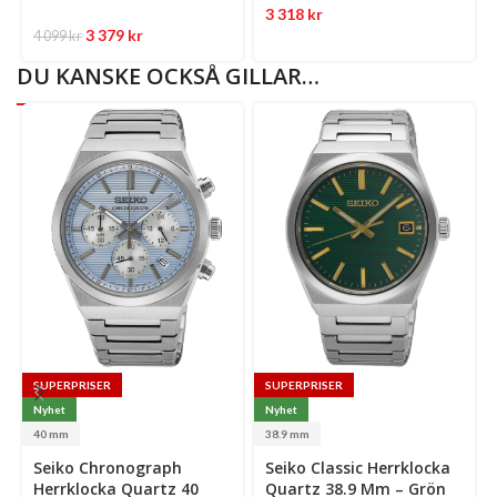
3 318
kr
3 379
kr
4 099
kr
DU KANSKE OCKSÅ GILLAR…
SUPERPRISER
SUPERPRISER
Nyhet
Nyhet
40 mm
38.9 mm
Select
Select
Se
Seiko Chronograph
Seiko Classic Herrklocka
options
options
op
Herrklocka Quartz 40
Quartz 38.9 Mm – Grön