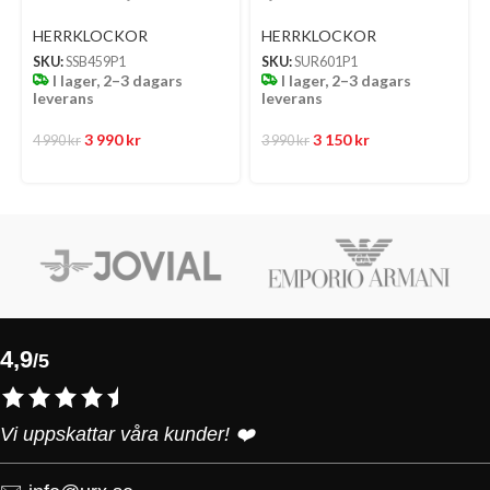
Mm – Ljusblå Mönstrad
Mönstrad Urtavla Med
Urtavla Med Stållänk
Stållänk
HERRKLOCKOR
HERRKLOCKOR
SKU:
SSB459P1
SKU:
SUR601P1
I lager, 2–3 dagars
I lager, 2–3 dagars
leverans
leverans
3 990
kr
3 150
kr
4 990
kr
3 990
kr
4,9
/5
Vi uppskattar våra kunder! ❤️