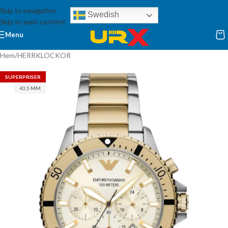
Skip to navigation
Swedish
Skip to main content
Menu
Hem
/
HERRKLOCKOR
SUPERPRISER
43.5 MM