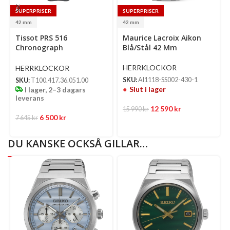
SUPERPRISER
SUPERPRISER
42 mm
42 mm
Select
Se
Tissot PRS 516
Maurice Lacroix Aikon
options
op
Chronograph
Blå/Stål 42 Mm
Svart/Roséguld Läder 42
Mm
HERRKLOCKOR
HERRKLOCKOR
SKU:
AI1118-SS002-430-1
SKU:
T100.417.36.051.00
Slut i lager
I lager, 2–3 dagars
leverans
12 590
kr
15 990
kr
6 500
kr
7 645
kr
DU KANSKE OCKSÅ GILLAR…