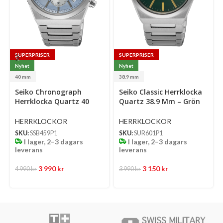
SUPERPRISER
SUPERPRISER
Nyhet
Nyhet
40 mm
38.9 mm
Select
Select
Se
Seiko Chronograph
Seiko Classic Herrklocka
options
options
op
Herrklocka Quartz 40
Quartz 38.9 Mm – Grön
Mm – Ljusblå Mönstrad
Mönstrad Urtavla Med
Urtavla Med Stållänk
Stållänk
HERRKLOCKOR
HERRKLOCKOR
SKU:
SSB459P1
SKU:
SUR601P1
I lager, 2–3 dagars
I lager, 2–3 dagars
leverans
leverans
3 990
kr
3 150
kr
4 990
kr
3 990
kr