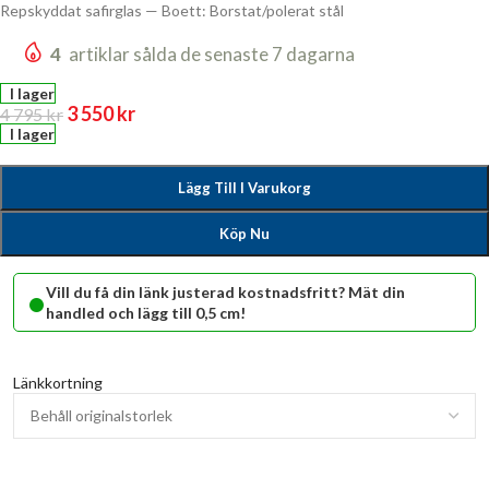
Repskyddat safirglas — Boett: Borstat/polerat stål
4
artiklar sålda de senaste 7 dagarna
I lager
3 550
kr
4 795
kr
I lager
Lägg Till I Varukorg
Köp Nu
•
Vill du få din länk justerad kostnadsfritt? Mät din
handled och lägg till 0,5 cm!
Länkkortning