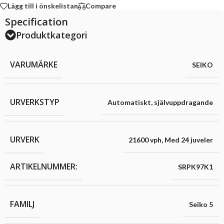
Lägg till i önskelistan
Compare
Specification
Produktkategori
VARUMÄRKE
SEIKO
URVERKSTYP
Automatiskt
,
självuppdragande
URVERK
21600 vph
,
Med 24 juveler
ARTIKELNUMMER:
SRPK97K1
FAMILJ
Seiko 5