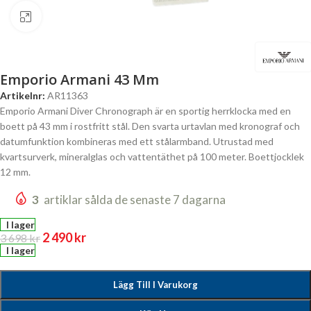
Click to enlarge
Emporio Armani 43 Mm
Artikelnr:
AR11363
Emporio Armani Diver Chronograph är en sportig herrklocka med en
boett på 43 mm i rostfritt stål. Den svarta urtavlan med kronograf och
datumfunktion kombineras med ett stålarmband. Utrustad med
kvartsurverk, mineralglas och vattentäthet på 100 meter. Boettjocklek
12 mm.
3
artiklar sålda de senaste 7 dagarna
I lager
2 490
kr
3 698
kr
I lager
Lägg Till I Varukorg