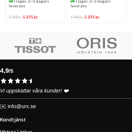
I lager, 2–3 dagars
I lager, 2–3 dagars
leverans
leverans
5 375
kr
5 375
kr
6 998
kr
6 998
kr
4,9
/5
Vi uppskattar våra kunder! ❤️
✉️
info@urx.se
Kundtjänst