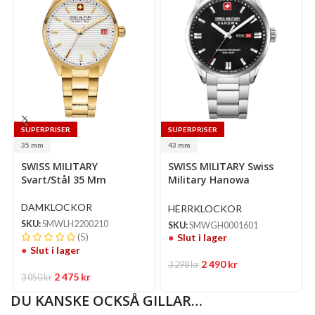
SUPERPRISER
SUPERPRISER
35 mm
43 mm
SWISS MILITARY
SWISS MILITARY Swiss
Svart/Stål 35 Mm
Military Hanowa
Svart/Stål 43 Mm
DAMKLOCKOR
HERRKLOCKOR
SKU:
SMWLH2200210
SKU:
SMWGH0001601
(5)
Slut i lager
Slut i lager
2 490
kr
3 298
kr
2 475
kr
3 050
kr
DU KANSKE OCKSÅ GILLAR…