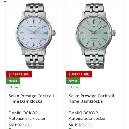
SUPERPRISER
SUPERPRISER
Nyhet
Nyhet
34 mm
34 mm
Select
Select
Se
Seiko Presage Cocktail
Seiko Presage Cocktail
options
options
op
Time Damklocka
Time Damklocka
Automatic 34 Mm –
Automatic 34 Mm –
Ljusblå Urtavla Med
Ljusgrön Urtavla Med
DAMKLOCKOR
,
DAMKLOCKOR
,
Diamanter Och Stållänk
Diamanter Och Stållänk
Automatiska klockor
Automatiska klockor
SKU:
SRPL61J1
SKU:
SRPL63J1