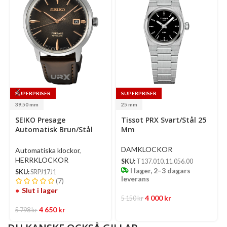
SUPERPRISER
SUPERPRISER
39.50 mm
25 mm
Select
SEIKO Presage
Tissot PRX Svart/Stål 25
options
Automatisk Brun/Stål
Mm
39.50 Mm
DAMKLOCKOR
Automatiska klockor
,
HERRKLOCKOR
SKU:
T137.010.11.056.00
I lager, 2–3 dagars
SKU:
SRPJ17J1
leverans
(7)
Slut i lager
4 000
kr
5 150
kr
4 650
kr
5 798
kr