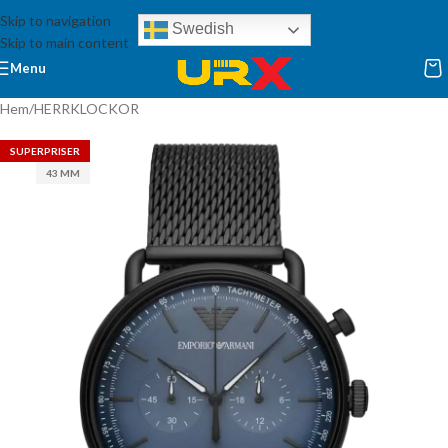
Skip to navigation
Swedish
Skip to main content
Menu
Hem
/
HERRKLOCKOR
SUPERPRISER
43 MM