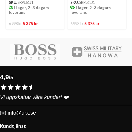
SKU:
SRPL61J1
SKU:
SRPL63J1
I lager, 2–3 dagars
I lager, 2–3 dagars
leverans
leverans
5 375
kr
5 375
kr
6 998
kr
6 998
kr
4,9
/5
Vi uppskattar våra kunder! ❤️
✉️
info@urx.se
Kundtjänst