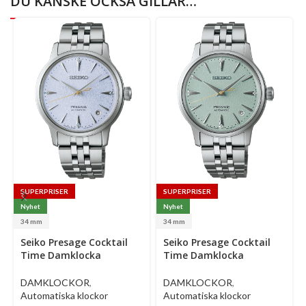
DU KANSKE OCKSÅ GILLAR…
SUPERPRISER
SUPERPRISER
Nyhet
Nyhet
34 mm
34 mm
Select
Select
Se
Seiko Presage Cocktail
Seiko Presage Cocktail
options
options
op
Time Damklocka
Time Damklocka
Automatic 34 Mm –
Automatic 34 Mm –
Ljusblå Urtavla Med
Ljusgrön Urtavla Med
DAMKLOCKOR
,
DAMKLOCKOR
,
Diamanter Och Stållänk
Diamanter Och Stållänk
Automatiska klockor
Automatiska klockor