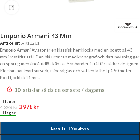
Click to enlarge
Emporio Armani 43 Mm
Artikelnr:
AR11201
Emporio Armani Aviator är en klassisk herrklocka med en boett på 43
mm i rostfritt stål. Den blå urtavlan med kronograf och datumvisning ger
en sportig men ändå tidlös känsla. Armbandet i stål förstärker designen.
Klockan har kvartsurverk, mineralglas och vattentäthet på 50 meter.
Boettjocklek 11 mm.
10
artiklar sålda de senaste 7 dagarna
I lager
2 978
kr
4 398
kr
I lager
Lägg Till I Varukorg