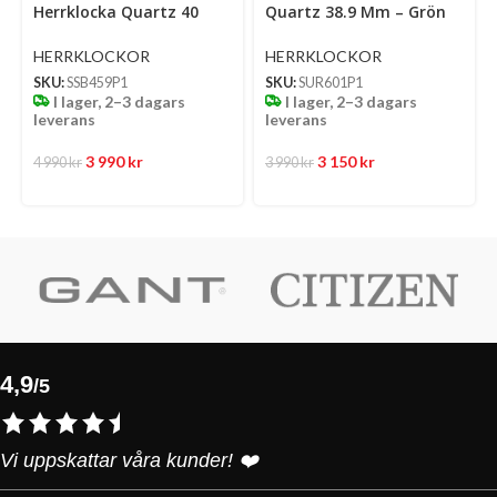
Herrklocka Quartz 40
Quartz 38.9 Mm – Grön
Mm – Ljusblå Mönstrad
Mönstrad Urtavla Med
Urtavla Med Stållänk
Stållänk
HERRKLOCKOR
HERRKLOCKOR
SKU:
SSB459P1
SKU:
SUR601P1
I lager, 2–3 dagars
I lager, 2–3 dagars
leverans
leverans
3 990
kr
3 150
kr
4 990
kr
3 990
kr
4,9
/5
Vi uppskattar våra kunder! ❤️