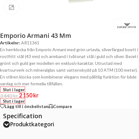
Click to enlarge
Emporio Armani 43 Mm
Artikelnr:
AR11361
En herrklocka från Emporio Armani med grön urtavla, silverfärgad boett i
rostfritt stål (43 mm) och armband i tvåtonat stål i guld och silver. Bezel i
grönt och guld ger modellen en exklusiv karaktär. Utrustad med
kvartsurverk och mineralglas samt vattenskydd på 10 ATM (100 meter).
En stilren klocka som kombinerar elegans med pålitlig funktion för både
vardag och mer formella tillfällen.
Slut i lager
2 150
kr
3 440
kr
Slut i lager
Lägg till i önskelistan
Compare
Specification
Produktkategori