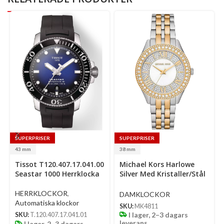
SUPERPRISER
SUPERPRISER
43 mm
38 mm
Select
Select
Se
Tissot T120.407.17.041.00
Michael Kors Harlowe
options
options
op
Seastar 1000 Herrklocka
Silver Med Kristaller/Stål
38 Mm
HERRKLOCKOR
,
DAMKLOCKOR
Automatiska klockor
SKU:
MK4811
I lager, 2–3 dagars
SKU:
T.120.407.17.041.01
leverans
I lager, 2–3 dagars