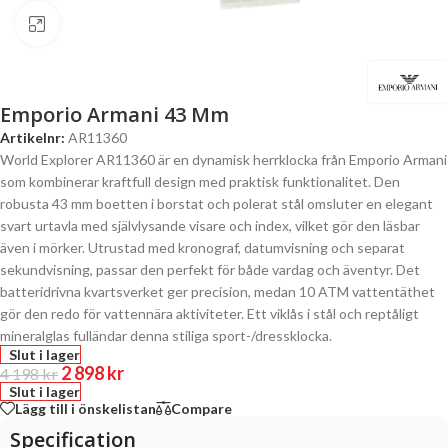
Click to enlarge
Emporio Armani 43 Mm
Artikelnr:
AR11360
World Explorer AR11360 är en dynamisk herrklocka från Emporio Armani
som kombinerar kraftfull design med praktisk funktionalitet. Den
robusta 43 mm boetten i borstat och polerat stål omsluter en elegant
svart urtavla med självlysande visare och index, vilket gör den läsbar
även i mörker. Utrustad med kronograf, datumvisning och separat
sekundvisning, passar den perfekt för både vardag och äventyr. Det
batteridrivna kvartsverket ger precision, medan 10 ATM vattentäthet
gör den redo för vattennära aktiviteter. Ett viklås i stål och reptåligt
mineralglas fulländar denna stiliga sport-/dressklocka.
Slut i lager
2 898
kr
4 198
kr
Slut i lager
Lägg till i önskelistan
Compare
Specification