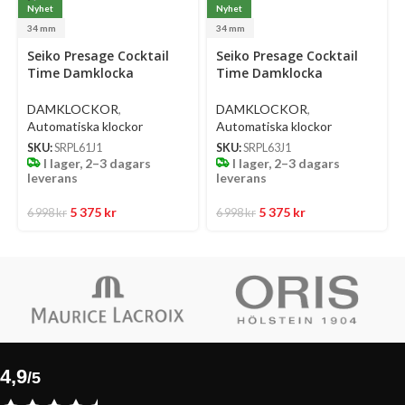
Nyhet
Nyhet
34 mm
34 mm
Select
Select
Se
Seiko Presage Cocktail
Seiko Presage Cocktail
options
options
op
Time Damklocka
Time Damklocka
Automatic 34 Mm –
Automatic 34 Mm –
Ljusblå Urtavla Med
Ljusgrön Urtavla Med
DAMKLOCKOR
,
DAMKLOCKOR
,
Diamanter Och Stållänk
Diamanter Och Stållänk
Automatiska klockor
Automatiska klockor
SKU:
SRPL61J1
SKU:
SRPL63J1
I lager, 2–3 dagars
I lager, 2–3 dagars
leverans
leverans
5 375
kr
5 375
kr
6 998
kr
6 998
kr
4,9
/5