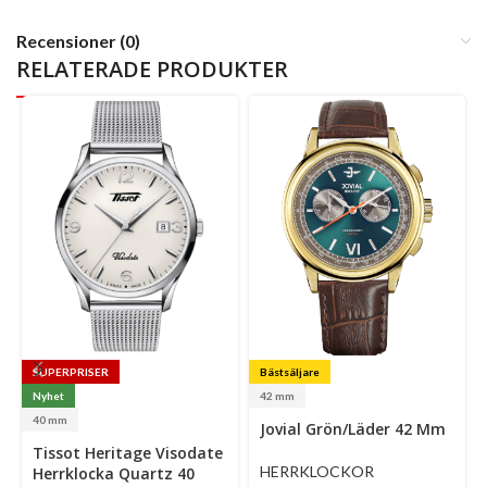
Recensioner (0)
RELATERADE PRODUKTER
SUPERPRISER
Bästsäljare
Nyhet
42 mm
Select
Se
40 mm
Jovial Grön/Läder 42 Mm
options
op
Select
Tissot Heritage Visodate
options
HERRKLOCKOR
Herrklocka Quartz 40