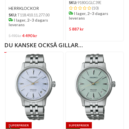
Mm – Silver Opalin
SKU:
9180GGLC39E
Urtavla Med Silverfärgad
(10)
HERRKLOCKOR
Boett Och Meshlänk
I lager, 2–3 dagars
SKU:
T118.410.11.277.00
leverans
I lager, 2–3 dagars
leverans
5 887
kr
4 490
kr
5 490
kr
DU KANSKE OCKSÅ GILLAR…
SUPERPRISER
SUPERPRISER