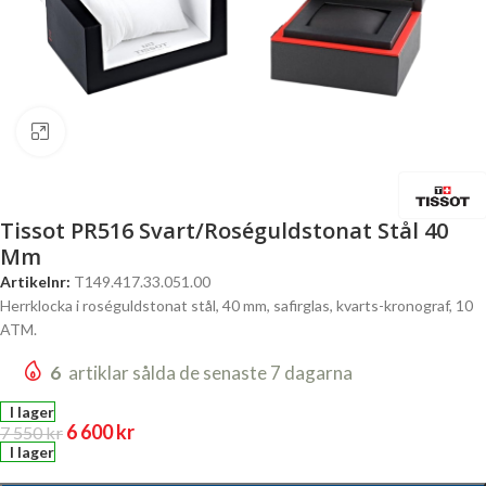
Click to enlarge
Tissot PR516 Svart/Roséguldstonat Stål 40
Mm
Artikelnr:
T149.417.33.051.00
Herrklocka i roséguldstonat stål, 40 mm, safirglas, kvarts-kronograf, 10
ATM.
6
artiklar sålda de senaste 7 dagarna
I lager
6 600
kr
7 550
kr
I lager