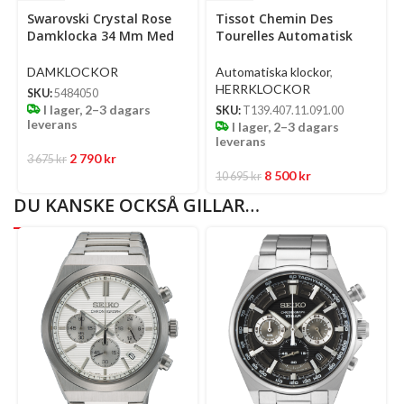
Select
Select
Se
Swarovski Crystal Rose
Tissot Chemin Des
options
options
op
Damklocka 34 Mm Med
Tourelles Automatisk
Roséguldfärgat
Grön/Silver 42 Mm
Stålarmband
DAMKLOCKOR
Automatiska klockor
,
HERRKLOCKOR
SKU:
5484050
I lager, 2–3 dagars
SKU:
T139.407.11.091.00
leverans
I lager, 2–3 dagars
leverans
2 790
kr
3 675
kr
8 500
kr
10 695
kr
DU KANSKE OCKSÅ GILLAR…