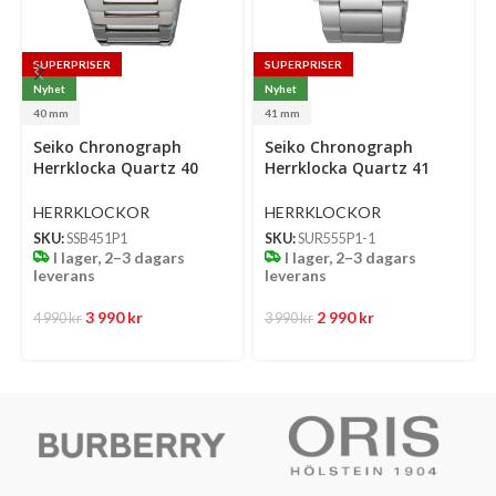
SUPERPRISER
SUPERPRISER
Nyhet
Nyhet
40 mm
41 mm
Select
Select
Se
Seiko Chronograph
Seiko Chronograph
options
options
op
Herrklocka Quartz 40
Herrklocka Quartz 41
Mm – Silverfärgad
Mm – Svart Urtavla Med
Urtavla Med Stållänk
Stållänk
HERRKLOCKOR
HERRKLOCKOR
SKU:
SSB451P1
SKU:
SUR555P1-1
I lager, 2–3 dagars
I lager, 2–3 dagars
leverans
leverans
3 990
kr
2 990
kr
4 990
kr
3 990
kr