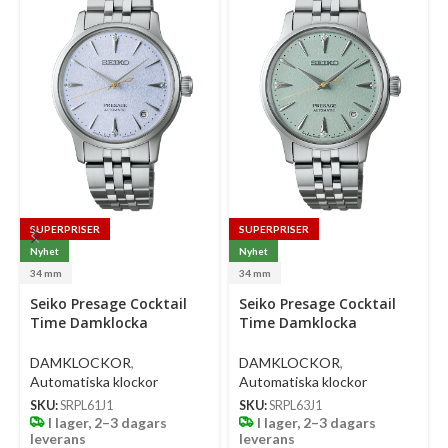
SUPERPRISER
SUPERPRISER
Nyhet
Nyhet
34 mm
34 mm
Select
Select
Se
Seiko Presage Cocktail
Seiko Presage Cocktail
options
options
op
Time Damklocka
Time Damklocka
Automatic 34 Mm –
Automatic 34 Mm –
Ljusblå Urtavla Med
Ljusgrön Urtavla Med
DAMKLOCKOR
,
DAMKLOCKOR
,
Diamanter Och Stållänk
Diamanter Och Stållänk
Automatiska klockor
Automatiska klockor
SKU:
SRPL61J1
SKU:
SRPL63J1
I lager, 2–3 dagars
I lager, 2–3 dagars
leverans
leverans