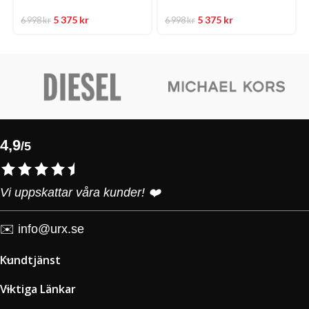
5 375
kr
5 375
kr
6 998
kr
6 998
kr
4,9
/5
Vi uppskattar våra kunder! ❤️
✉️
info@urx.se
Kundtjänst
Viktiga Länkar