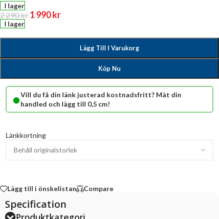
I lager
1 990
kr
2 290
kr
I lager
Lägg Till I Varukorg
Köp Nu
•
Vill du få din länk justerad kostnadsfritt? Mät din
handled och lägg till 0,5 cm!
Länkkortning
Lägg till i önskelistan
Compare
Specification
Produktkategori