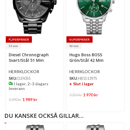
SUPERPRISER
SUPERPRISER
51 mm
42 mm
Select
Diesel Chronograph
Hugo Boss BOSS
options
Se
Svart/Stål 51 Mm
Grön/Stål 42 Mm
op
HERRKLOCKOR
HERRKLOCKOR
SKU:
DZ4355
SKU:
HB1513975
I lager, 2–3 dagars
Slut i lager
leverans
1 970
kr
3 250
kr
1 989
kr
3 290
kr
DU KANSKE OCKSÅ GILLAR…